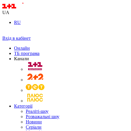
UA
RU
Вхід в кабінет
Онлайн
ТБ програма
Канали
Категорії
Реаліті-шоу
Розважальні шоу
Новини
Серіали