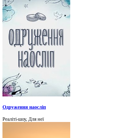
Одруження наосліп
Реаліті-шоу, Для неї