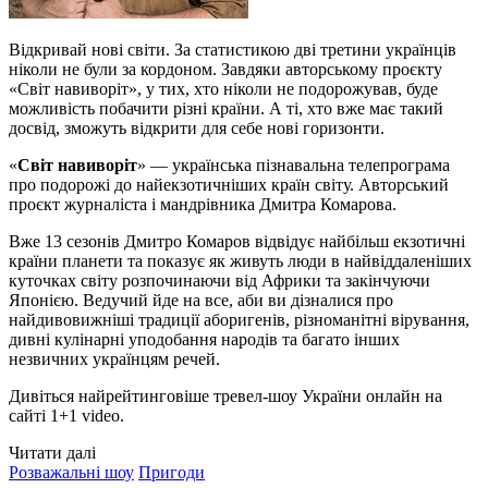
Відкривай нові світи. За статистикою дві третини українців
ніколи не були за кордоном. Завдяки авторському проєкту
«Світ навиворіт», у тих, хто ніколи не подорожував, буде
можливість побачити різні країни. А ті, хто вже має такий
досвід, зможуть відкрити для себе нові горизонти.
«
Світ навиворіт
» — українська пізнавальна телепрограма
про подорожі до найекзотичніших країн світу. Авторський
проєкт журналіста і мандрівника Дмитра Комарова.
Вже 13 сезонів Дмитро Комаров відвідує найбільш екзотичні
країни планети та показує як живуть люди в найвіддаленіших
куточках світу розпочинаючи від Африки та закінчуючи
Японією. Ведучий йде на все, аби ви дізналися про
найдивовижніші традиції аборигенів, різноманітні вірування,
дивні кулінарні уподобання народів та багато інших
незвичних українцям речей.
Дивіться найрейтинговіше тревел-шоу України онлайн на
сайті 1+1 video.
Читати далі
Розважальні шоу
Пригоди