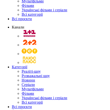
Мультфільми
Фільми
Українські фільми і серіали
Всі категорії
Всі проєкти
Канали
Категорії
Реаліті-шоу
Розважальні шоу
Новини
Серіали
Мультфільми
Фільми
Українські фільми і серіали
Всі категорії
Всі проєкти