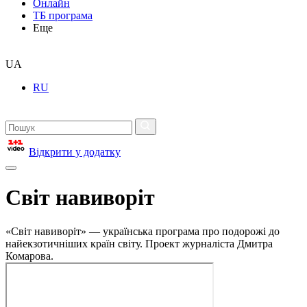
Онлайн
ТБ програма
Еще
UA
RU
Відкрити у додатку
Світ навиворіт
«Світ навиворіт» — українська програма про подорожі до
найекзотичніших країн світу. Проект журналіста Дмитра
Комарова.