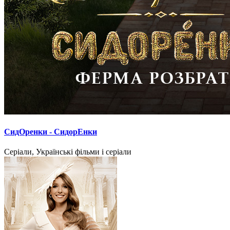
СидОренки - СидорЕнки
Серіали, Українські фільми і серіали