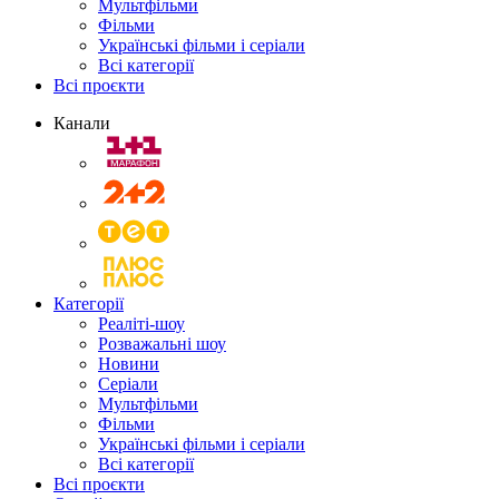
Мультфільми
Фільми
Українські фільми і серіали
Всі категорії
Всі проєкти
Канали
Категорії
Реаліті-шоу
Розважальні шоу
Новини
Серіали
Мультфільми
Фільми
Українські фільми і серіали
Всі категорії
Всі проєкти