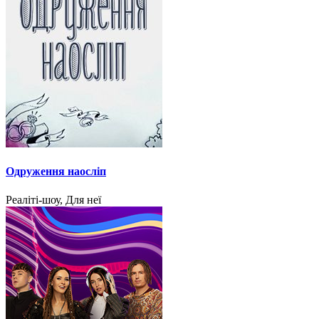
Одруження наосліп
Реаліті-шоу, Для неї