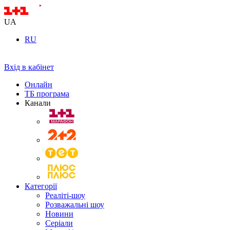
UA
RU
Вхід в кабінет
Онлайн
ТБ програма
Канали
Категорії
Реаліті-шоу
Розважальні шоу
Новини
Серіали