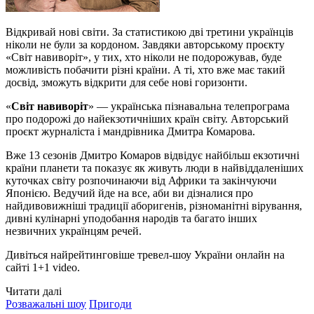
Відкривай нові світи. За статистикою дві третини українців
ніколи не були за кордоном. Завдяки авторському проєкту
«Світ навиворіт», у тих, хто ніколи не подорожував, буде
можливість побачити різні країни. А ті, хто вже має такий
досвід, зможуть відкрити для себе нові горизонти.
«
Світ навиворіт
» — українська пізнавальна телепрограма
про подорожі до найекзотичніших країн світу. Авторський
проєкт журналіста і мандрівника Дмитра Комарова.
Вже 13 сезонів Дмитро Комаров відвідує найбільш екзотичні
країни планети та показує як живуть люди в найвіддаленіших
куточках світу розпочинаючи від Африки та закінчуючи
Японією. Ведучий йде на все, аби ви дізналися про
найдивовижніші традиції аборигенів, різноманітні вірування,
дивні кулінарні уподобання народів та багато інших
незвичних українцям речей.
Дивіться найрейтинговіше тревел-шоу України онлайн на
сайті 1+1 video.
Читати далі
Розважальні шоу
Пригоди