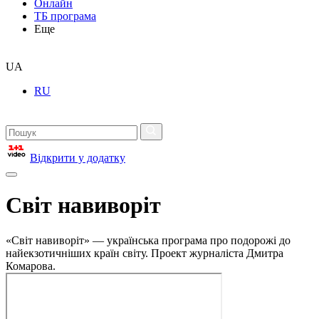
Онлайн
ТБ програма
Еще
UA
RU
Відкрити у додатку
Світ навиворіт
«Світ навиворіт» — українська програма про подорожі до
найекзотичніших країн світу. Проект журналіста Дмитра
Комарова.