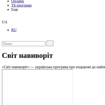
Онлайн
ТБ програма
Еще
UA
RU
Світ навиворіт
«Світ навиворіт» — українська програма про подорожі до найе