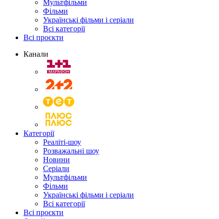
Мультфільми
Фільми
Українські фільми і серіали
Всі категорії
Всі проєкти
Канали
Категорії
Реаліті-шоу
Розважальні шоу
Новини
Серіали
Мультфільми
Фільми
Українські фільми і серіали
Всі категорії
Всі проєкти