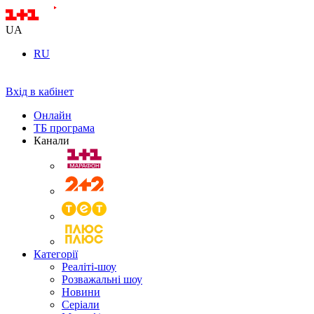
UA
RU
Вхід в кабінет
Онлайн
ТБ програма
Канали
Категорії
Реаліті-шоу
Розважальні шоу
Новини
Серіали