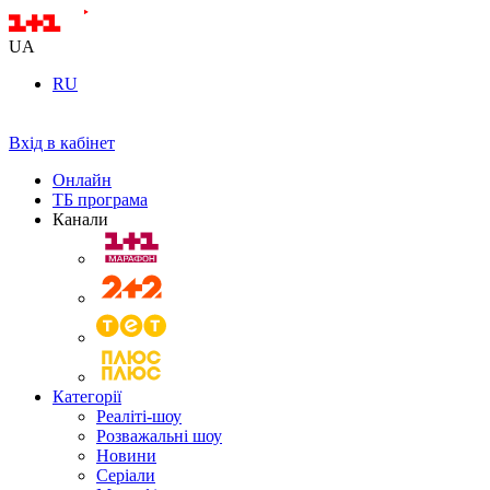
UA
RU
Вхід в кабінет
Онлайн
ТБ програма
Канали
Категорії
Реаліті-шоу
Розважальні шоу
Новини
Серіали