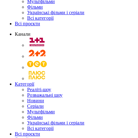
Мультфільми
Фільми
Українські фільми і серіали
Всі категорії
Всі проєкти
Канали
Категорії
Реаліті-шоу
Розважальні шоу
Новини
Серіали
Мультфільми
Фільми
Українські фільми і серіали
Всі категорії
Всі проєкти