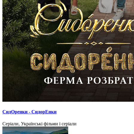
СидОренки - СидорЕнки
Серіали, Українські фільми і серіали