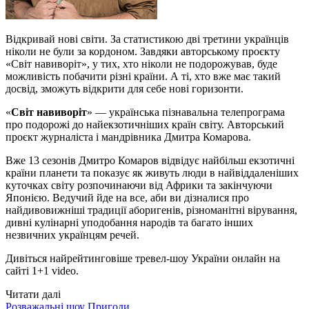
Відкривай нові світи. За статистикою дві третини українців
ніколи не були за кордоном. Завдяки авторському проєкту
«Світ навиворіт», у тих, хто ніколи не подорожував, буде
можливість побачити різні країни. А ті, хто вже має такий
досвід, зможуть відкрити для себе нові горизонти.
«
Світ навиворіт
» — українська пізнавальна телепрограма
про подорожі до найекзотичніших країн світу. Авторський
проєкт журналіста і мандрівника Дмитра Комарова.
Вже 13 сезонів Дмитро Комаров відвідує найбільш екзотичні
країни планети та показує як живуть люди в найвіддаленіших
куточках світу розпочинаючи від Африки та закінчуючи
Японією. Ведучий йде на все, аби ви дізналися про
найдивовижніші традиції аборигенів, різноманітні вірування,
дивні кулінарні уподобання народів та багато інших
незвичних українцям речей.
Дивіться найрейтинговіше тревел-шоу України онлайн на
сайті 1+1 video.
Читати далі
Розважальні шоу
Пригоди