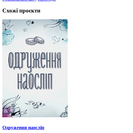
Схожі проєкти
Одруження наосліп