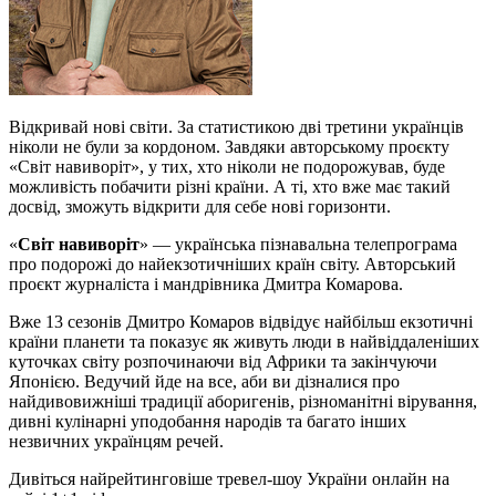
Відкривай нові світи. За статистикою дві третини українців
ніколи не були за кордоном. Завдяки авторському проєкту
«Світ навиворіт», у тих, хто ніколи не подорожував, буде
можливість побачити різні країни. А ті, хто вже має такий
досвід, зможуть відкрити для себе нові горизонти.
«
Світ навиворіт
» — українська пізнавальна телепрограма
про подорожі до найекзотичніших країн світу. Авторський
проєкт журналіста і мандрівника Дмитра Комарова.
Вже 13 сезонів Дмитро Комаров відвідує найбільш екзотичні
країни планети та показує як живуть люди в найвіддаленіших
куточках світу розпочинаючи від Африки та закінчуючи
Японією. Ведучий йде на все, аби ви дізналися про
найдивовижніші традиції аборигенів, різноманітні вірування,
дивні кулінарні уподобання народів та багато інших
незвичних українцям речей.
Дивіться найрейтинговіше тревел-шоу України онлайн на