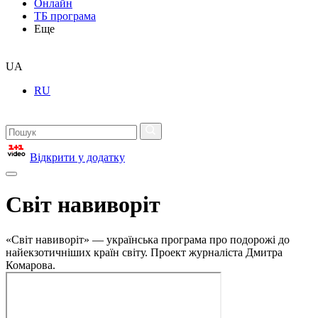
Онлайн
ТБ програма
Еще
UA
RU
Відкрити у додатку
Світ навиворіт
«Світ навиворіт» — українська програма про подорожі до
найекзотичніших країн світу. Проект журналіста Дмитра
Комарова.