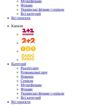
Мультфільми
Фільми
Українські фільми і серіали
Всі категорії
Всі проєкти
Канали
Категорії
Реаліті-шоу
Розважальні шоу
Новини
Серіали
Мультфільми
Фільми
Українські фільми і серіали
Всі категорії
Всі проєкти