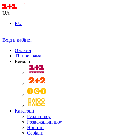
UA
RU
Вхід в кабінет
Онлайн
ТБ програма
Канали
Категорії
Реаліті-шоу
Розважальні шоу
Новини
Серіали