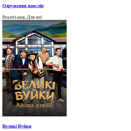
Одруження наосліп
Реаліті-шоу, Для неї
Великі Вуйки