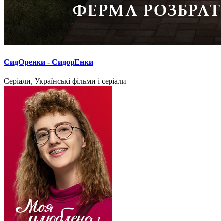
СидОренки - СидорЕнки
Серіали, Українські фільми і серіали