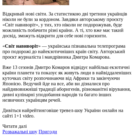
Відкривай нові світи. За статистикою дві третини українців
ніколи не були за кордоном. Завдяки авторському проєкту
«Світ навиворіт», у тих, хто ніколи не подорожував, буде
можливість побачити різні країни. А ті, хто вже має такий
досвід, зможуть відкрити для себе нові горизонти.
«
Світ навиворіт
» — українська пізнавальна телепрограма
про подорожі до найекзотичніших країн світу. Авторський
проєкт журналіста і мандрівника Дмитра Комарова.
Вже 13 сезонів Дмитро Комаров відвідує найбільш екзотичні
країни планети та показує як живуть люди в найвіддаленіших
куточках світу розпочинаючи від Африки та закінчуючи
Японією. Ведучий йде на все, аби ви дізналися про
найдивовижніші традиції аборигенів, різноманітні вірування,
дивні кулінарні уподобання народів та багато інших
незвичних українцям речей.
Дивіться найрейтинговіше тревел-шоу України онлайн на
сайті 1+1 video.
Читати далі
Розважальні шоу
Пригоди