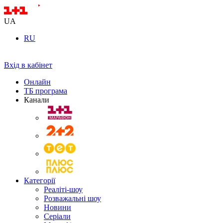
UA
RU
Вхід в кабінет
Онлайн
ТБ програма
Канали
Категорії
Реаліті-шоу
Розважальні шоу
Новини
Серіали