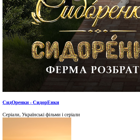
СидОренки - СидорЕнки
Серіали, Українські фільми і серіали