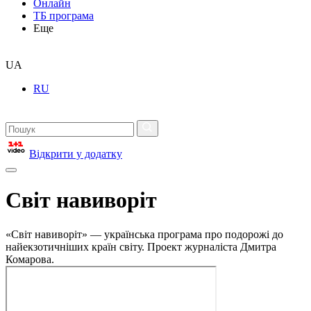
Онлайн
ТБ програма
Еще
UA
RU
Відкрити у додатку
Світ навиворіт
«Світ навиворіт» — українська програма про подорожі до
найекзотичніших країн світу. Проект журналіста Дмитра
Комарова.