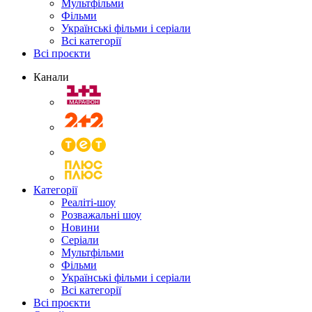
Мультфільми
Фільми
Українські фільми і серіали
Всі категорії
Всі проєкти
Канали
Категорії
Реаліті-шоу
Розважальні шоу
Новини
Серіали
Мультфільми
Фільми
Українські фільми і серіали
Всі категорії
Всі проєкти