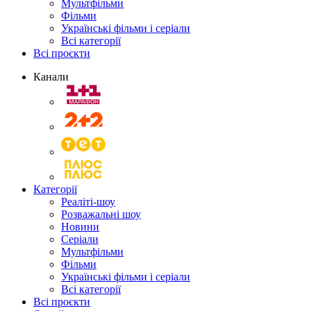
Мультфільми
Фільми
Українські фільми і серіали
Всі категорії
Всі проєкти
Канали
Категорії
Реаліті-шоу
Розважальні шоу
Новини
Серіали
Мультфільми
Фільми
Українські фільми і серіали
Всі категорії
Всі проєкти