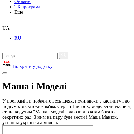
Онлайн
ТБ програма
Еще
UA
RU
Відкрити у додатку
Маша і Моделі
У програмі ви побачите весь шлях, починаючи з кастингу і до
подіумів зі світовим ім'ям. Сергій Нікітюк, модельний експерт,
стане ведучим "Маша і моделі", даючи дівчатам багато
секретних рад. З ним на пару буде вести і Маша Манюк,
успішна українська модель.