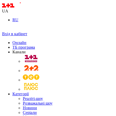
UA
RU
Вхід в кабінет
Онлайн
ТБ програма
Канали
Категорії
Реаліті-шоу
Розважальні шоу
Новини
Серіали