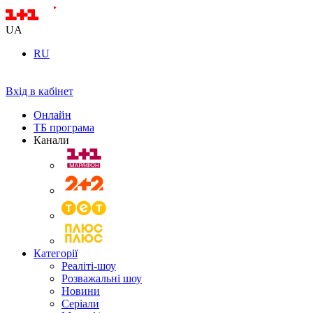
UA
RU
Вхід в кабінет
Онлайн
ТБ програма
Канали
Категорії
Реаліті-шоу
Розважальні шоу
Новини
Серіали