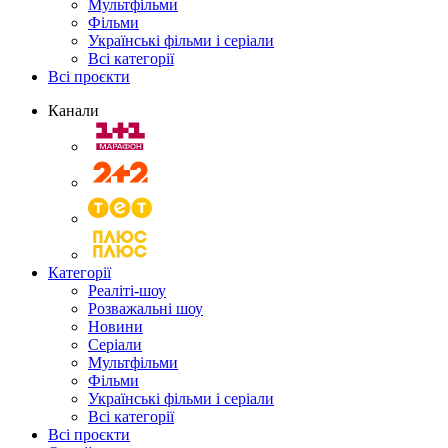
Мультфільми
Фільми
Українські фільми і серіали
Всі категорії
Всі проєкти
Канали
Категорії
Реаліті-шоу
Розважальні шоу
Новини
Серіали
Мультфільми
Фільми
Українські фільми і серіали
Всі категорії
Всі проєкти