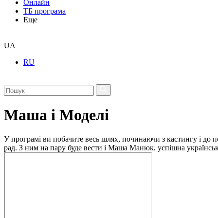
Онлайн
ТБ програма
Еще
UA
RU
Маша і Моделі
У програмі ви побачите весь шлях, починаючи з кастингу і до п
рад. З ним на пару буде вести і Маша Манюк, успішна українсь