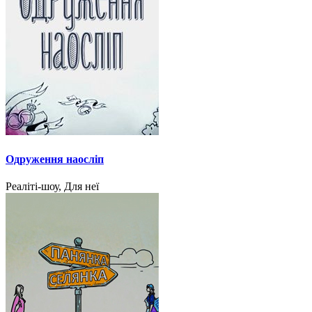
Одруження наосліп
Реаліті-шоу, Для неї