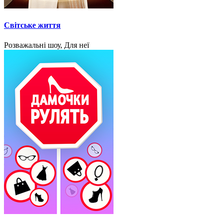
Світське життя
Розважальні шоу, Для неї