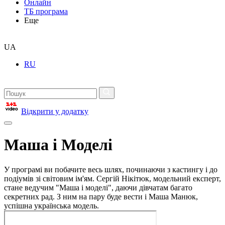
Онлайн
ТБ програма
Еще
UA
RU
Відкрити у додатку
Маша і Моделі
У програмі ви побачите весь шлях, починаючи з кастингу і до
подіумів зі світовим ім'ям. Сергій Нікітюк, модельний експерт,
стане ведучим "Маша і моделі", даючи дівчатам багато
секретних рад. З ним на пару буде вести і Маша Манюк,
успішна українська модель.