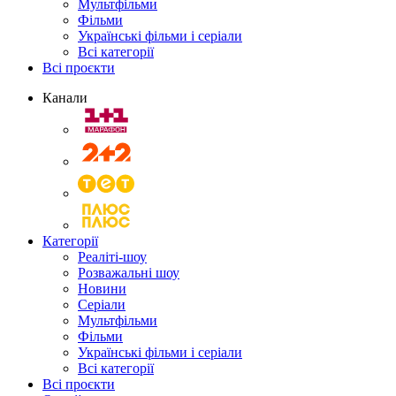
Мультфільми
Фільми
Українські фільми і серіали
Всі категорії
Всі проєкти
Канали
Категорії
Реаліті-шоу
Розважальні шоу
Новини
Серіали
Мультфільми
Фільми
Українські фільми і серіали
Всі категорії
Всі проєкти