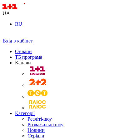
UA
RU
Вхід в кабінет
Онлайн
ТБ програма
Канали
Категорії
Реаліті-шоу
Розважальні шоу
Новини
Серіали