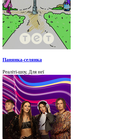
Панянка-селянка
Реаліті-шоу, Для неї