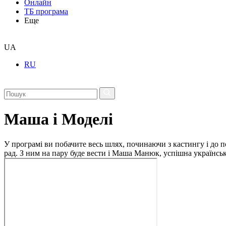
Онлайн
ТБ програма
Еще
UA
RU
Маша і Моделі
У програмі ви побачите весь шлях, починаючи з кастингу і до п
рад. З ним на пару буде вести і Маша Манюк, успішна українсь