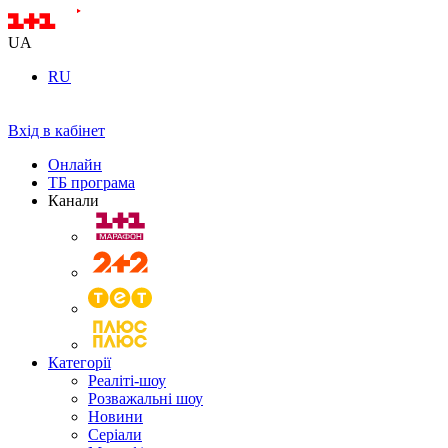
UA
RU
Вхід в кабінет
Онлайн
ТБ програма
Канали
Категорії
Реаліті-шоу
Розважальні шоу
Новини
Серіали