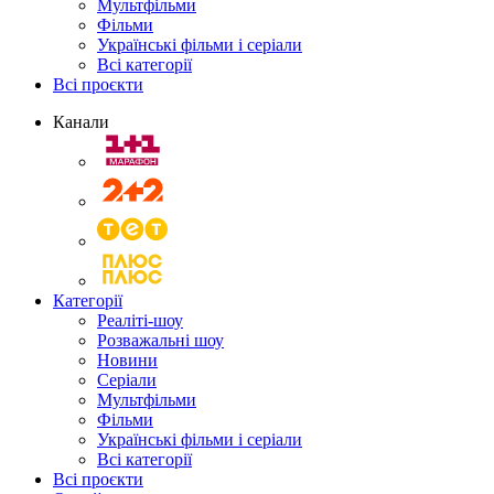
Мультфільми
Фільми
Українські фільми і серіали
Всі категорії
Всі проєкти
Канали
Категорії
Реаліті-шоу
Розважальні шоу
Новини
Серіали
Мультфільми
Фільми
Українські фільми і серіали
Всі категорії
Всі проєкти