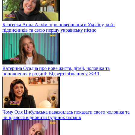
Блогерка Анна Алхім: про повернення в Україну, хейт
підписників та свою першу українську пісню
Катерина Осадча про нове життя, дітей, чоловіка та
поповнення у родині: Відверті зізнання у ЖВЛ
Чому Оля Цибульська наважилась показати свого чоловіка та
чи вдалося відновити будинок батьків