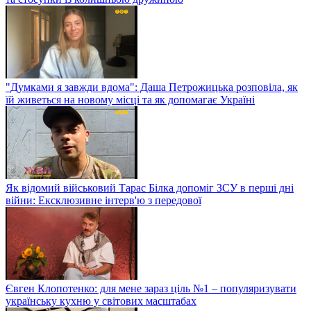
"Думками я завжди вдома": Даша Петрожицька розповіла, як
їй живеться на новому місці та як допомагає Україні
Як відомий військовий Тарас Білка допоміг ЗСУ в перші дні
війни: Ексклюзивне інтерв'ю з передової
Євген Клопотенко: для мене зараз ціль №1 – популяризувати
українську кухню у світових масштабах