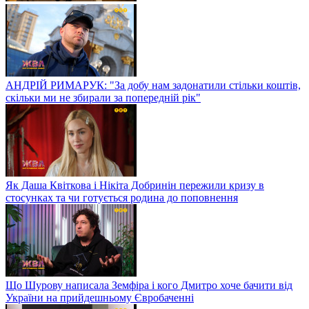
АНДРІЙ РИМАРУК: "За добу нам задонатили стільки коштів,
скільки ми не збирали за попередній рік"
Як Даша Квіткова і Нікіта Добринін пережили кризу в
стосунках та чи готується родина до поповнення
Що Шурову написала Земфіра і кого Дмитро хоче бачити від
України на прийдешньому Євробаченні