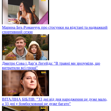
Марина Бех-Романчук про стосунки на відстані та надважкий
спортивний сезон
Дмитро Сова і Дар’я Легейда: "В травні ми зрозуміли, що
витратили всі гроші"
ВІТАЛІНА БІБЛІВ: "33 дні від дня народження це дуже мало,
а 33 дні у бомбосховищі це дуже багато"