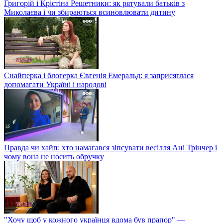
Григорій і Крістіна Решетники: як рятували батьків з
Миколаєва і чи збираються всиновлювати дитину
Снайперка і блогерка Євгенія Емеральд: я заприсяглася
допомагати Україні і народові
Правда чи хайп: хто намагався зіпсувати весілля Ані Трінчер і
чому вона не носить обручку
"Хочу щоб у кожного українця вдома був прапор" —