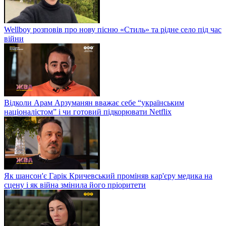
Wellboy розповів про нову пісню «Стиль» та рідне село під час
війни
Відколи Арам Арзуманян вважає себе “українським
націоналістом” і чи готовий підкорювати Netflix
Як шансон'є Гарік Кричевський проміняв кар'єру медика на
сцену і як війна змінила його пріоритети