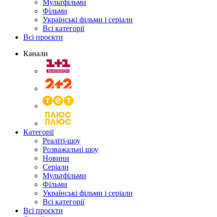
Мультфільми
Фільми
Українські фільми і серіали
Всі категорії
Всі проєкти
Канали
Категорії
Реаліті-шоу
Розважальні шоу
Новини
Серіали
Мультфільми
Фільми
Українські фільми і серіали
Всі категорії
Всі проєкти