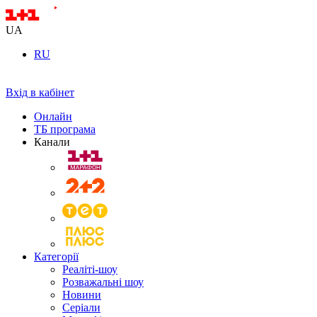
UA
RU
Вхід в кабінет
Онлайн
ТБ програма
Канали
Категорії
Реаліті-шоу
Розважальні шоу
Новини
Серіали