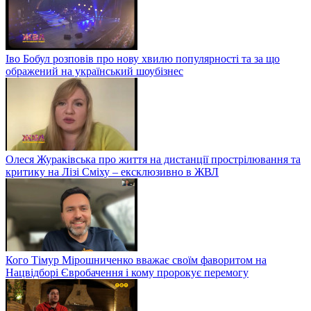
Іво Бобул розповів про нову хвилю популярності та за що
ображений на український шоубізнес
Олеся Жураківська про життя на дистанції прострілювання та
критику на Лізі Сміху – ексклюзивно в ЖВЛ
Кого Тімур Мірошниченко вважає своїм фаворитом на
Нацвідборі Євробачення і кому пророкує перемогу