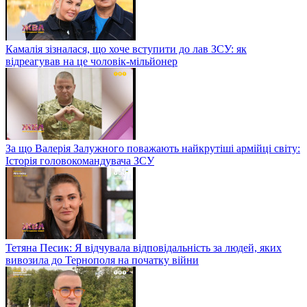
Камалія зізналася, що хоче вступити до лав ЗСУ: як
відреагував на це чоловік-мільйонер
За що Валерія Залужного поважають найкрутіші армійці світу:
Історія головокомандувача ЗСУ
Тетяна Песик: Я відчувала відповідальність за людей, яких
вивозила до Тернополя на початку війни