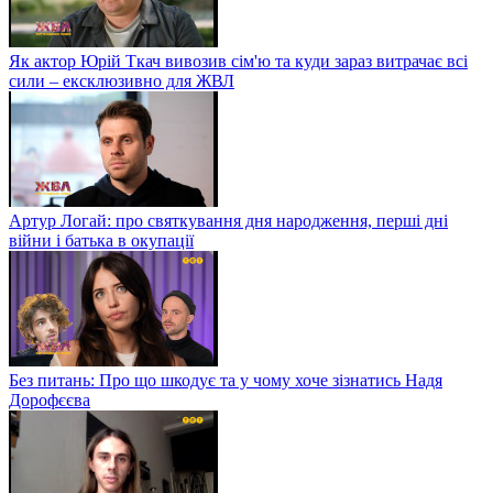
Як актор Юрій Ткач вивозив сім'ю та куди зараз витрачає всі
сили – ексклюзивно для ЖВЛ
Артур Логай: про святкування дня народження, перші дні
війни і батька в окупації
Без питань: Про що шкодує та у чому хоче зізнатись Надя
Дорофєєва