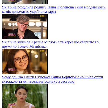
Як війна розділила родину Івана Люленова і чим молдавський
комік допомагає українцям зараз
Як війна змінила Арсена Мірзояна та через що свариться з
дружино Тонею Матвієнко
Чому донька Ольги Сумської Ганна Борисюк вирішила стати
акторкою та як пережила розлуку з сестрою