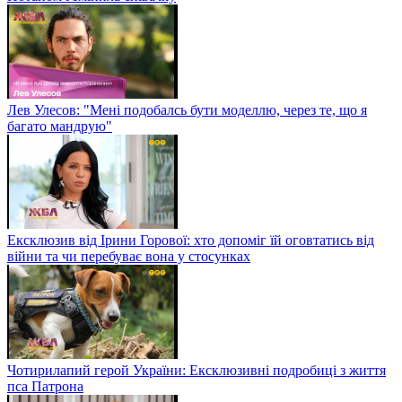
Лев Улесов: "Мені подобалсь бути моделлю, через те, що я
багато мандрую"
Ексклюзив від Ірини Горової: хто допоміг їй оговтатись від
війни та чи перебуває вона у стосунках
Чотирилапий герой України: Ексклюзивні подробиці з життя
пса Патрона