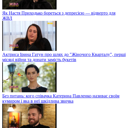
Як Настя Приходько бореться з депресією — відверто для
ЖВЛ
Актриса Ірина Гатун про шлях до "Жіночого Кварталу", перші
місяці війни та донати замість букетів
Без питань: кого співачка Катерина Павленко називає своїм
кумиром і яка в неї шкідлива звичка