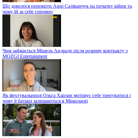
Що довелося пережити Анні Саліванчук на початку війни та
чому їй за себе соромно
Чим займається Мішель Андраде після розриву контракту з
MOZGI Entertainment
Як фехтувальниця Ольга Харлан мотивує себе тренуватися і
чому її батьки залишаються в Миколаєві