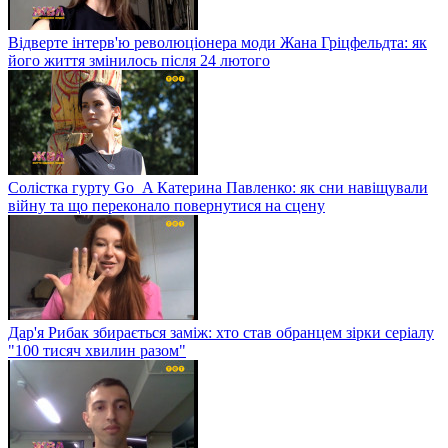
Відверте інтерв'ю революціонера моди Жана Гріцфельдта: як
його життя змінилось після 24 лютого
Солістка гурту Go_A Катерина Павленко: як сни навіщували
війну та що переконало повернутися на сцену
Дар'я Рибак збирається заміж: хто став обранцем зірки серіалу
"100 тисяч хвилин разом"