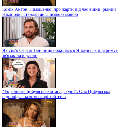
Комік Антон Тимошенко: про жарти під час війни, рідний
Нікополь і стендап англійською мовою
Як сім’я Сергія Танчинця обжилась в Японії і як підтримує
зв'язок на відстані
"Українська цибуля розквітає, дякую!": Оля Цибульська
відповідає на коментарі хейтерів