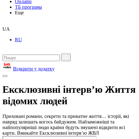
Онлайн
ТБ програма
Еще
UA
RU
Відкрити у додатку
Ексклюзивні інтерв’ю Життя
відомих людей
Приховані романи, секрети та приватне життя… історії, які
навряд залишать когось байдужим. Найзаможніші та
найпопулярніші люди країни будуть змушені відкрити всі
карти. Вмикайте Ексклюзивні інтерв’ю ЖВЛ