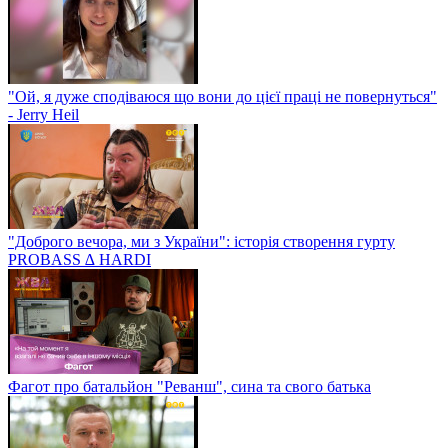
"Ой, я дуже сподіваюся що вони до цієї праці не повернуться"
- Jerry Heil
"Доброго вечора, ми з України": історія створення гурту
PROBASS ∆ HARDI
Фагот про батальйон "Реванш", сина та свого батька