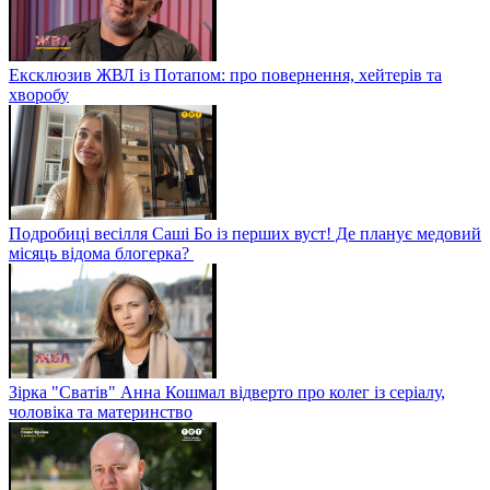
Ексклюзив ЖВЛ із Потапом: про повернення, хейтерів та
хворобу
Подробиці весілля Саші Бо із перших вуст! Де планує медовий
місяць відома блогерка?
Зірка "Сватів" Анна Кошмал відверто про колег із серіалу,
чоловіка та материнство