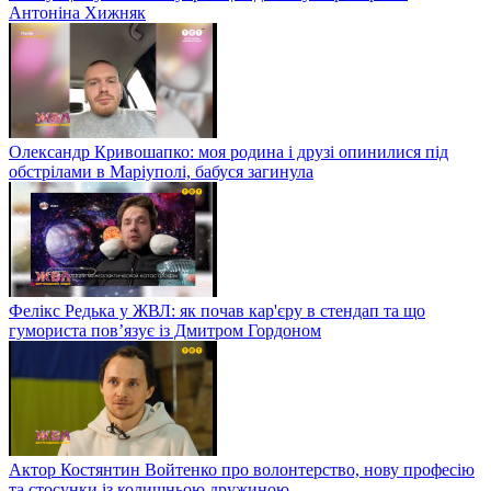
Антоніна Хижняк
Олександр Кривошапко: моя родина і друзі опинилися під
обстрілами в Маріуполі, бабуся загинула
Фелікс Редька у ЖВЛ: як почав кар'єру в стендап та що
гумориста пов’язує із Дмитром Гордоном
Актор Костянтин Войтенко про волонтерство, нову професію
та стосунки із колишньою дружиною