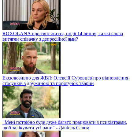
ROXOLANA про своє життя, події 14 липня, та які слова
витягли співачку з депресійної ями?
Ексклюзивно для ЖВЛ: Олексій Суровцев про відновлення
стосунків з дружиною та порятунок тварин
"Мені потрібно буде дуже багато працювати з психіатрами,
щоб залікувати усі рани" - Даніель Салем