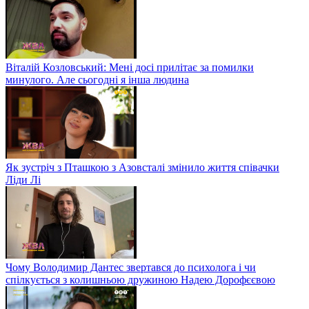
Віталій Козловський: Мені досі прилітає за помилки
минулого. Але сьогодні я інша людина
Як зустріч з Пташкою з Азовсталі змінило життя співачки
Ліди Лі
Чому Володимир Дантес звертався до психолога і чи
спілкується з колишньою дружиною Надею Дорофєєвою