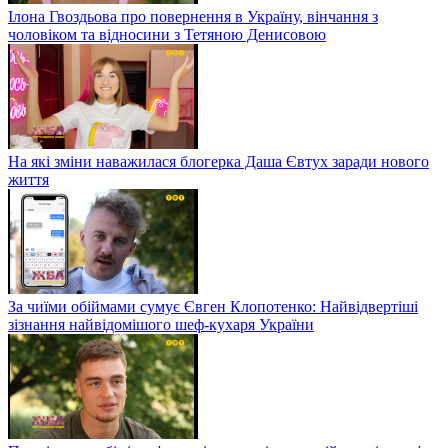
Ілона Гвоздьова про повернення в Україну, вінчання з
чоловіком та відносини з Тетяною Денисовою
На які зміни наважилася блогерка Даша Євтух заради нового
життя
За чиїми обіймами сумує Євген Клопотенко: Найвідвертіші
зізнання найвідомішого шеф-кухаря України