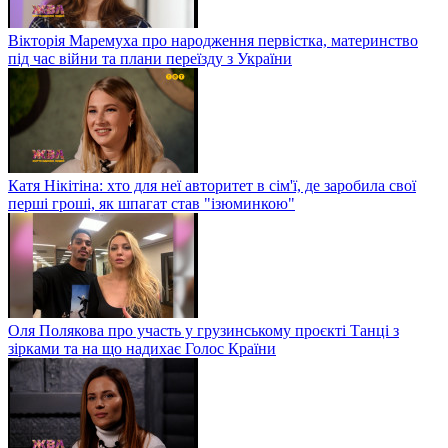
Вікторія Маремуха про народження первістка, материнство
під час війни та плани переїзду з України
Катя Нікітіна: хто для неї авторитет в сім'ї, де заробила свої
перші гроші, як шпагат став "ізюминкою"
Оля Полякова про участь у грузинському проєкті Танці з
зірками та на що надихає Голос Країни