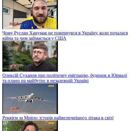
Чому Руслан Ханумак не повернувся в Україну, коли почалася
війна та чим займається у США
Олексій Суханов про політичну еміграцію, будинок в Юрмалі
та плани на майбутнє в незалежній Україні
Реквієм за Мрією: історія найвеличнішого літака в світі