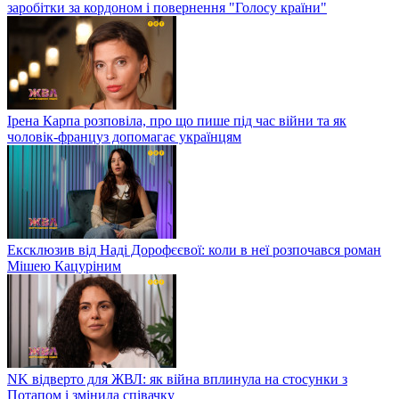
заробітки за кордоном і повернення "Голосу країни"
Ірена Карпа розповіла, про що пише під час війни та як
чоловік-француз допомагає українцям
Ексклюзив від Наді Дорофєєвої: коли в неї розпочався роман
Мішею Кацуріним
NK відверто для ЖВЛ: як війна вплинула на стосунки з
Потапом і змінила співачку