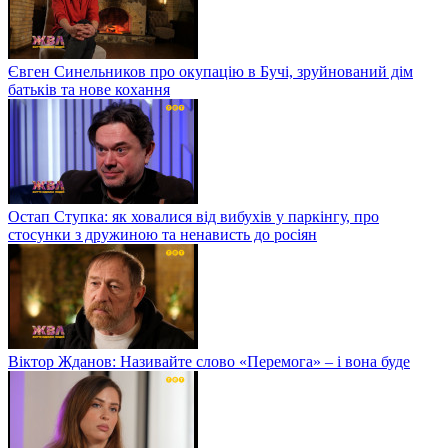
Євген Синельников про окупацію в Бучі, зруйнований дім
батьків та нове кохання
Остап Ступка: як ховалися від вибухів у паркінгу, про
стосунки з дружиною та ненависть до росіян
Віктор Жданов: Називайте слово «Перемога» – і вона буде