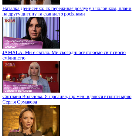
Наталка Денисенко: як переживає розлуку з чоловіком, плани
на другу дитину та скандал з росіянами
JAMALA: Ми є світло. Ми сьогодні освітлюємо світ своєю
сміливістю
Світлана Вольнова: Я щаслива, що мені вдалося втілити мрію
Сергія Єрмакова