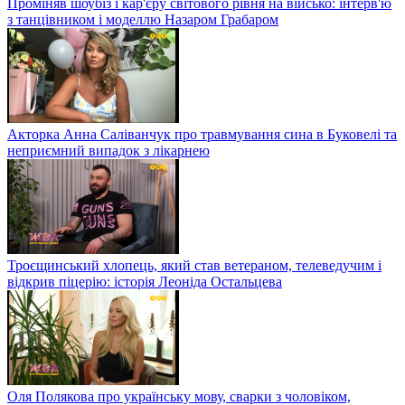
Проміняв шоубіз і кар'єру світового рівня на військо: інтерв'ю
з танцівником і моделлю Назаром Грабаром
Акторка Анна Саліванчук про травмування сина в Буковелі та
неприємний випадок з лікарнею
Троєщинський хлопець, який став ветераном, телеведучим і
відкрив піцерію: історія Леоніда Остальцева
Оля Полякова про українську мову, сварки з чоловіком,