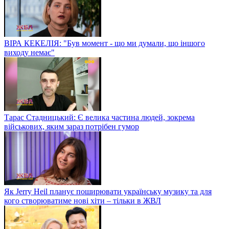
ВІРА КЕКЕЛІЯ: "Був момент - що ми думали, що іншого
виходу немає"
Тарас Стадницький: Є велика частина людей, зокрема
військових, яким зараз потрібен гумор
Як Jerry Heil планує поширювати українську музику та для
кого створюватиме нові хіти – тільки в ЖВЛ