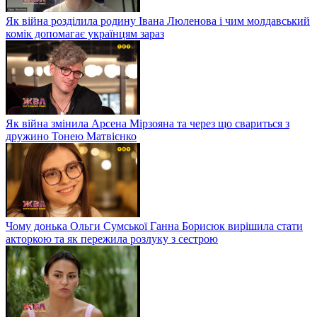
Як війна розділила родину Івана Люленова і чим молдавський
комік допомагає українцям зараз
Як війна змінила Арсена Мірзояна та через що свариться з
дружино Тонею Матвієнко
Чому донька Ольги Сумської Ганна Борисюк вирішила стати
акторкою та як пережила розлуку з сестрою