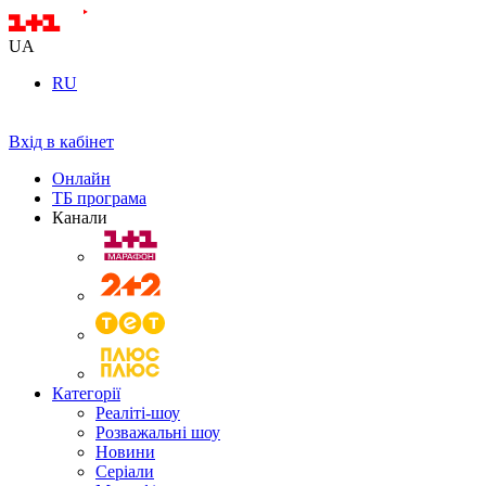
UA
RU
Вхід в кабінет
Онлайн
ТБ програма
Канали
Категорії
Реаліті-шоу
Розважальні шоу
Новини
Серіали