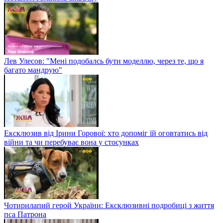
Лев Улесов: "Мені подобалсь бути моделлю, через те, що я
багато мандрую"
Ексклюзив від Ірини Горової: хто допоміг їй оговтатись від
війни та чи перебуває вона у стосунках
Чотирилапий герой України: Ексклюзивні подробиці з життя
пса Патрона