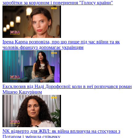
заробітки за кордоном і повернення "Голосу країни"
Ірена Карпа розповіла, про що пише під час війни та як
чоловік-француз допомагає українцям
Ексклюзив від Наді Дорофєєвої: коли в неї розпочався роман
Мішею Кацуріним
NK відверто для ЖВЛ: як війна вплинула на стосунки з
Потапом і змінила співачку