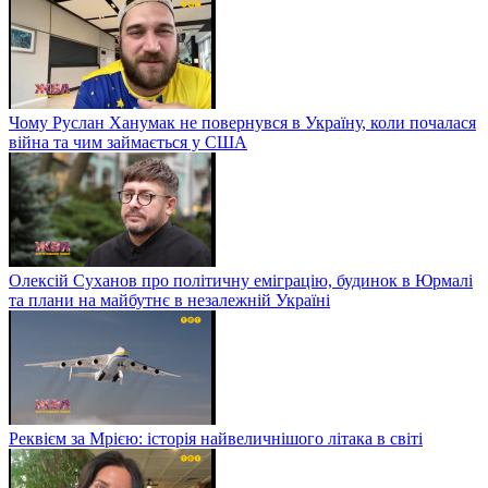
Чому Руслан Ханумак не повернувся в Україну, коли почалася
війна та чим займається у США
Олексій Суханов про політичну еміграцію, будинок в Юрмалі
та плани на майбутнє в незалежній Україні
Реквієм за Мрією: історія найвеличнішого літака в світі