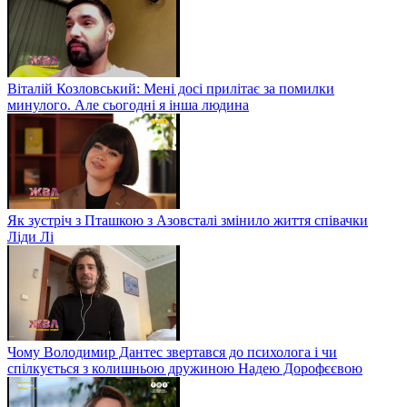
Віталій Козловський: Мені досі прилітає за помилки
минулого. Але сьогодні я інша людина
Як зустріч з Пташкою з Азовсталі змінило життя співачки
Ліди Лі
Чому Володимир Дантес звертався до психолога і чи
спілкується з колишньою дружиною Надею Дорофєєвою