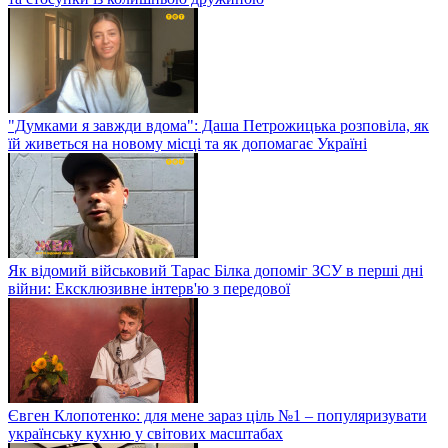
"Думками я завжди вдома": Даша Петрожицька розповіла, як
їй живеться на новому місці та як допомагає Україні
Як відомий військовий Тарас Білка допоміг ЗСУ в перші дні
війни: Ексклюзивне інтерв'ю з передової
Євген Клопотенко: для мене зараз ціль №1 – популяризувати
українську кухню у світових масштабах