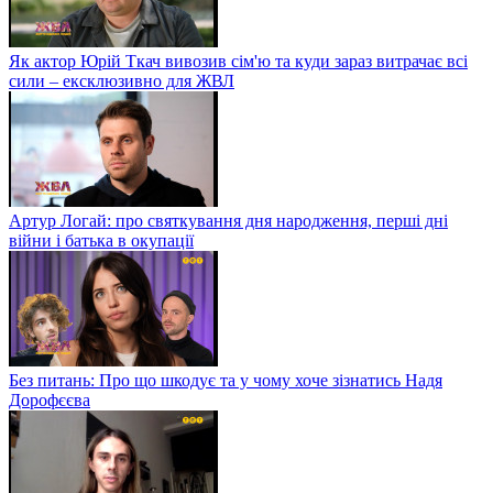
Як актор Юрій Ткач вивозив сім'ю та куди зараз витрачає всі
сили – ексклюзивно для ЖВЛ
Артур Логай: про святкування дня народження, перші дні
війни і батька в окупації
Без питань: Про що шкодує та у чому хоче зізнатись Надя
Дорофєєва