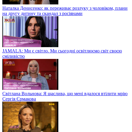
Наталка Денисенко: як переживає розлуку з чоловіком, плани
на другу дитину та скандал з росіянами
JAMALA: Ми є світло. Ми сьогодні освітлюємо світ своєю
сміливістю
Світлана Вольнова: Я щаслива, що мені вдалося втілити мрію
Сергія Єрмакова