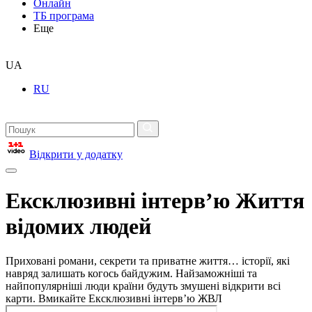
Онлайн
ТБ програма
Еще
UA
RU
Відкрити у додатку
Ексклюзивні інтерв’ю Життя
відомих людей
Приховані романи, секрети та приватне життя… історії, які
навряд залишать когось байдужим. Найзаможніші та
найпопулярніші люди країни будуть змушені відкрити всі
карти. Вмикайте Ексклюзивні інтерв’ю ЖВЛ