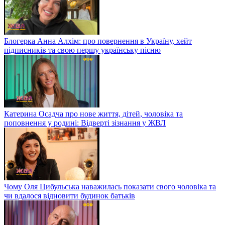
Блогерка Анна Алхім: про повернення в Україну, хейт
підписників та свою першу українську пісню
Катерина Осадча про нове життя, дітей, чоловіка та
поповнення у родині: Відверті зізнання у ЖВЛ
Чому Оля Цибульська наважилась показати свого чоловіка та
чи вдалося відновити будинок батьків