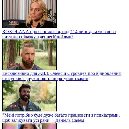
ROXOLANA про своє життя, події 14 липня, та які слова
витягли співачку з депресійної ями?
Ексклюзивно для ЖВЛ: Олексій Суровцев про відновлення
стосунків з дружиною та порятунок тварин
"Мені потрібно буде дуже багато працювати з психіатрами,
щоб залікувати усі рани" - Даніель Салем