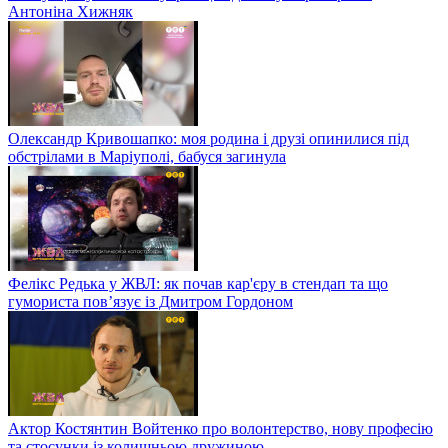
Антоніна Хижняк
Олександр Кривошапко: моя родина і друзі опинилися під
обстрілами в Маріуполі, бабуся загинула
Фелікс Редька у ЖВЛ: як почав кар'єру в стендап та що
гумориста пов’язує із Дмитром Гордоном
Актор Костянтин Войтенко про волонтерство, нову професію
та стосунки із колишньою дружиною