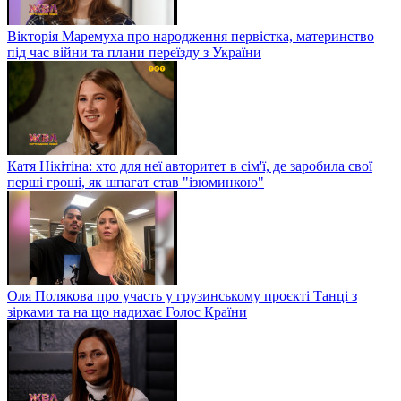
Вікторія Маремуха про народження первістка, материнство
під час війни та плани переїзду з України
Катя Нікітіна: хто для неї авторитет в сім'ї, де заробила свої
перші гроші, як шпагат став "ізюминкою"
Оля Полякова про участь у грузинському проєкті Танці з
зірками та на що надихає Голос Країни