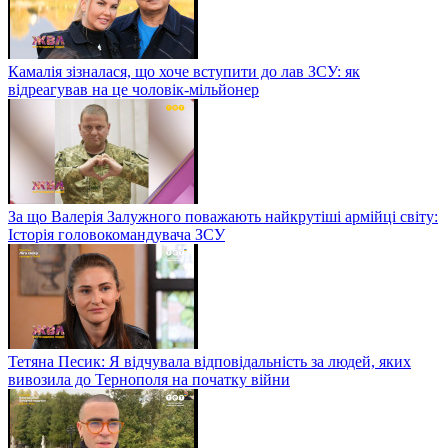
Камалія зізналася, що хоче вступити до лав ЗСУ: як
відреагував на це чоловік-мільйонер
За що Валерія Залужного поважають найкрутіші армійці світу:
Історія головокомандувача ЗСУ
Тетяна Песик: Я відчувала відповідальність за людей, яких
вивозила до Тернополя на початку війни