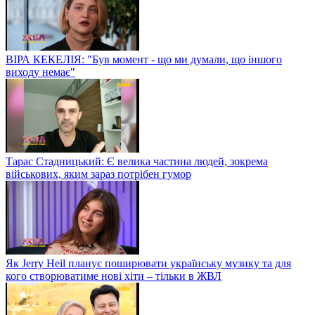
ВІРА КЕКЕЛІЯ: "Був момент - що ми думали, що іншого
виходу немає"
Тарас Стадницький: Є велика частина людей, зокрема
військових, яким зараз потрібен гумор
Як Jerry Heil планує поширювати українську музику та для
кого створюватиме нові хіти – тільки в ЖВЛ