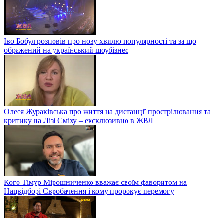
Іво Бобул розповів про нову хвилю популярності та за що
ображений на український шоубізнес
Олеся Жураківська про життя на дистанції прострілювання та
критику на Лізі Сміху – ексклюзивно в ЖВЛ
Кого Тімур Мірошниченко вважає своїм фаворитом на
Нацвідборі Євробачення і кому пророкує перемогу