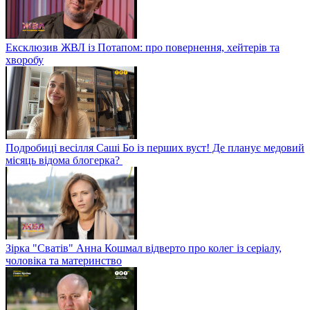
Ексклюзив ЖВЛ із Потапом: про повернення, хейтерів та
хворобу
Подробиці весілля Саші Бо із перших вуст! Де планує медовий
місяць відома блогерка?
Зірка "Сватів" Анна Кошмал відверто про колег із серіалу,
чоловіка та материнство