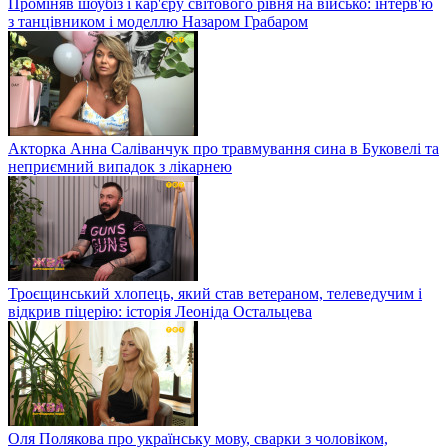
Проміняв шоубіз і кар'єру світового рівня на військо: інтерв'ю
з танцівником і моделлю Назаром Грабаром
Акторка Анна Саліванчук про травмування сина в Буковелі та
неприємний випадок з лікарнею
Троєщинський хлопець, який став ветераном, телеведучим і
відкрив піцерію: історія Леоніда Остальцева
Оля Полякова про українську мову, сварки з чоловіком,