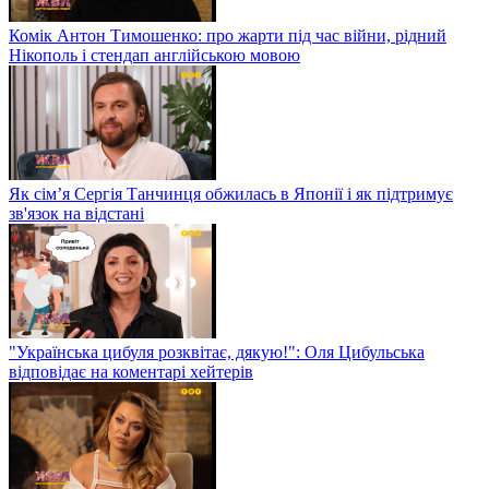
Комік Антон Тимошенко: про жарти під час війни, рідний
Нікополь і стендап англійською мовою
Як сім’я Сергія Танчинця обжилась в Японії і як підтримує
зв'язок на відстані
"Українська цибуля розквітає, дякую!": Оля Цибульська
відповідає на коментарі хейтерів