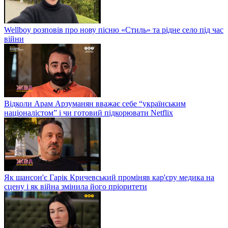
Wellboy розповів про нову пісню «Стиль» та рідне село під час
війни
Відколи Арам Арзуманян вважає себе “українським
націоналістом” і чи готовий підкорювати Netflix
Як шансон'є Гарік Кричевський проміняв кар'єру медика на
сцену і як війна змінила його пріоритети