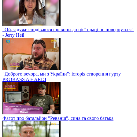
"Ой, я дуже сподіваюся що вони до цієї праці не повернуться"
- Jerry Heil
"Доброго вечора, ми з України": історія створення гурту
PROBASS ∆ HARDI
Фагот про батальйон "Реванш", сина та свого батька