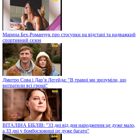
Марина Бех-Романчук про стосунки на відстані та надважкий
спортивний сезон
Дмитро Сова і Дар’я Легейда: "В травні ми зрозуміли, що
витратили всі гроші"
ВІТАЛІНА БІБЛІВ: "33 дні від дня народження це дуже мало,
а 33 дні у бомбосховищі це дуже багато"