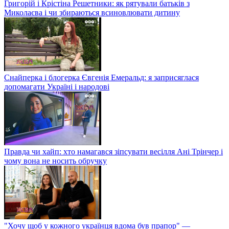
Григорій і Крістіна Решетники: як рятували батьків з
Миколаєва і чи збираються всиновлювати дитину
Снайперка і блогерка Євгенія Емеральд: я заприсяглася
допомагати Україні і народові
Правда чи хайп: хто намагався зіпсувати весілля Ані Трінчер і
чому вона не носить обручку
"Хочу щоб у кожного українця вдома був прапор" —