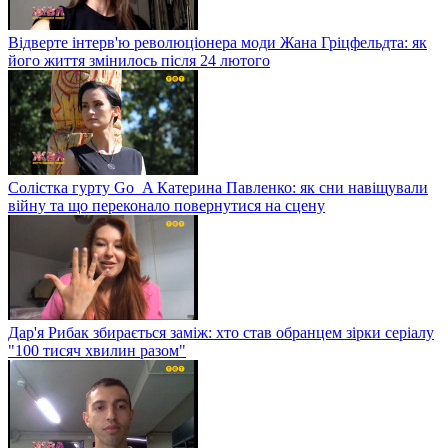
Відверте інтерв'ю революціонера моди Жана Гріцфельдта: як
його життя змінилось після 24 лютого
Солістка гурту Go_A Катерина Павленко: як сни навіщували
війну та що переконало повернутися на сцену
Дар'я Рибак збирається заміж: хто став обранцем зірки серіалу
"100 тисяч хвилин разом"