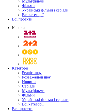
Мультфільми
Фільми
Українські фільми і серіали
Всі категорії
Всі проєкти
Канали
Категорії
Реаліті-шоу
Розважальні шоу
Новини
Серіали
Мультфільми
Фільми
Українські фільми і серіали
Всі категорії
Всі проєкти