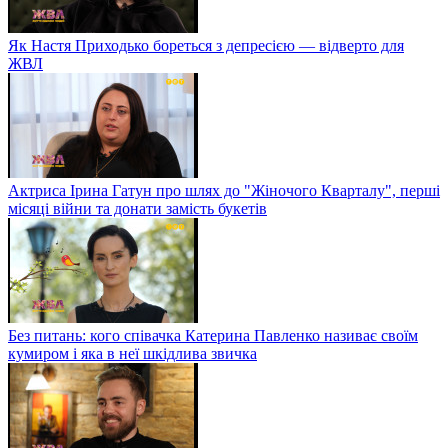
Як Настя Приходько бореться з депресією — відверто для
ЖВЛ
Актриса Ірина Гатун про шлях до "Жіночого Кварталу", перші
місяці війни та донати замість букетів
Без питань: кого співачка Катерина Павленко називає своїм
кумиром і яка в неї шкідлива звичка