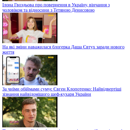
Ілона Гвоздьова про повернення в Україну, вінчання з
чоловіком та відносини з Тетяною Денисовою
На які зміни наважилася блогерка Даша Євтух заради нового
життя
За чиїми обіймами сумує Євген Клопотенко: Найвідвертіші
зізнання найвідомішого шеф-кухаря України