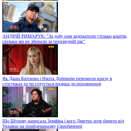
АНДРІЙ РИМАРУК: "За добу нам задонатили стільки коштів,
скільки ми не збирали за попередній рік"
Як Даша Квіткова і Нікіта Добринін пережили кризу в
стосунках та чи готується родина до поповнення
Що Шурову написала Земфіра і кого Дмитро хоче бачити від
України на прийдешньому Євробаченні