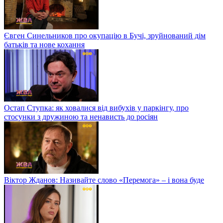
Євген Синельников про окупацію в Бучі, зруйнований дім
батьків та нове кохання
Остап Ступка: як ховалися від вибухів у паркінгу, про
стосунки з дружиною та ненависть до росіян
Віктор Жданов: Називайте слово «Перемога» – і вона буде