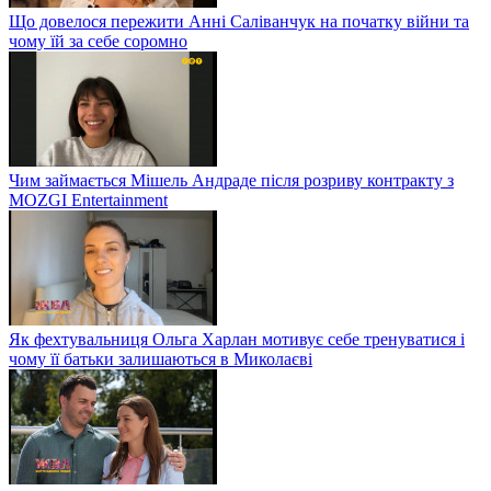
Що довелося пережити Анні Саліванчук на початку війни та
чому їй за себе соромно
Чим займається Мішель Андраде після розриву контракту з
MOZGI Entertainment
Як фехтувальниця Ольга Харлан мотивує себе тренуватися і
чому її батьки залишаються в Миколаєві