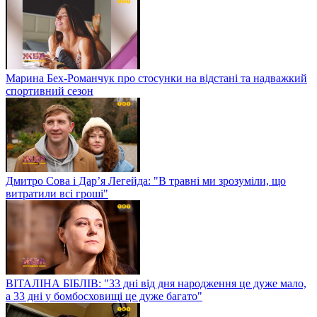
Марина Бех-Романчук про стосунки на відстані та надважкий
спортивний сезон
Дмитро Сова і Дар’я Легейда: "В травні ми зрозуміли, що
витратили всі гроші"
ВІТАЛІНА БІБЛІВ: "33 дні від дня народження це дуже мало,
а 33 дні у бомбосховищі це дуже багато"