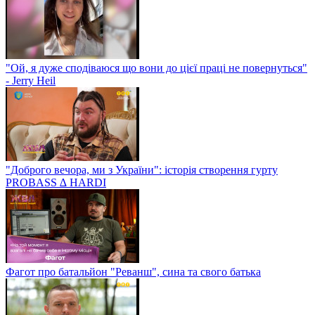
"Ой, я дуже сподіваюся що вони до цієї праці не повернуться"
- Jerry Heil
"Доброго вечора, ми з України": історія створення гурту
PROBASS ∆ HARDI
Фагот про батальйон "Реванш", сина та свого батька