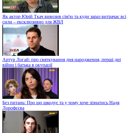
Як актор Юрій Ткач вивозив сім'ю та куди зараз витрачає всі
сили – ексклюзивно для ЖВЛ
Артур Логай: про святкування дня народження, перші дні
війни і батька в окупації
Без питань: Про що шкодує та у чому хоче зізнатись Надя
Дорофєєва