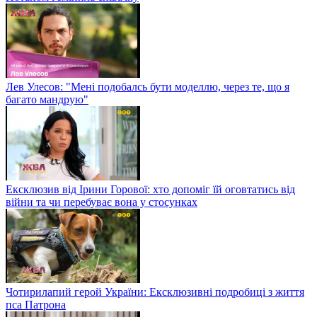
Лев Улесов: "Мені подобалсь бути моделлю, через те, що я
багато мандрую"
Ексклюзив від Ірини Горової: хто допоміг їй оговтатись від
війни та чи перебуває вона у стосунках
Чотирилапий герой України: Ексклюзивні подробиці з життя
пса Патрона