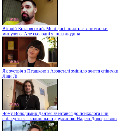
Віталій Козловський: Мені досі прилітає за помилки
минулого. Але сьогодні я інша людина
Як зустріч з Пташкою з Азовсталі змінило життя співачки
Ліди Лі
Чому Володимир Дантес звертався до психолога і чи
спілкується з колишньою дружиною Надею Дорофєєвою