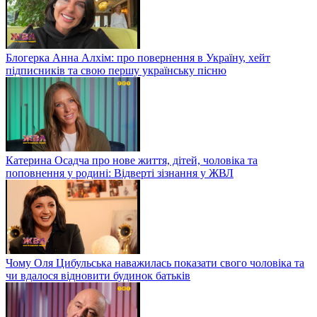
Блогерка Анна Алхім: про повернення в Україну, хейт
підписників та свою першу українську пісню
Катерина Осадча про нове життя, дітей, чоловіка та
поповнення у родині: Відверті зізнання у ЖВЛ
Чому Оля Цибульська наважилась показати свого чоловіка та
чи вдалося відновити будинок батьків