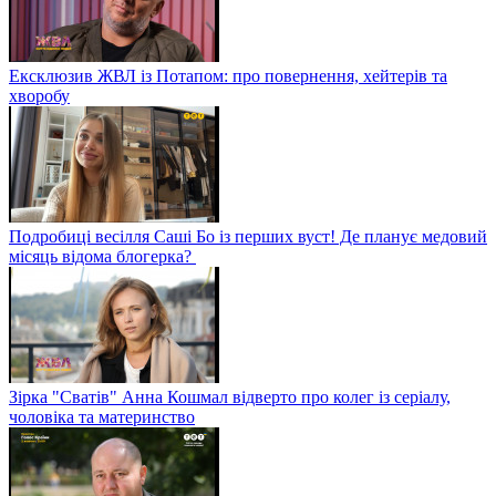
Ексклюзив ЖВЛ із Потапом: про повернення, хейтерів та
хворобу
Подробиці весілля Саші Бо із перших вуст! Де планує медовий
місяць відома блогерка?
Зірка "Сватів" Анна Кошмал відверто про колег із серіалу,
чоловіка та материнство