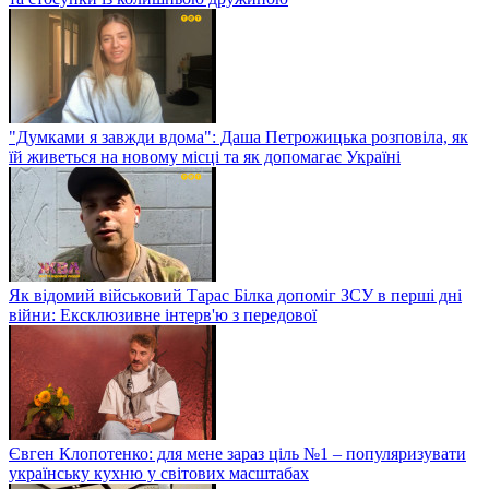
"Думками я завжди вдома": Даша Петрожицька розповіла, як
їй живеться на новому місці та як допомагає Україні
Як відомий військовий Тарас Білка допоміг ЗСУ в перші дні
війни: Ексклюзивне інтерв'ю з передової
Євген Клопотенко: для мене зараз ціль №1 – популяризувати
українську кухню у світових масштабах