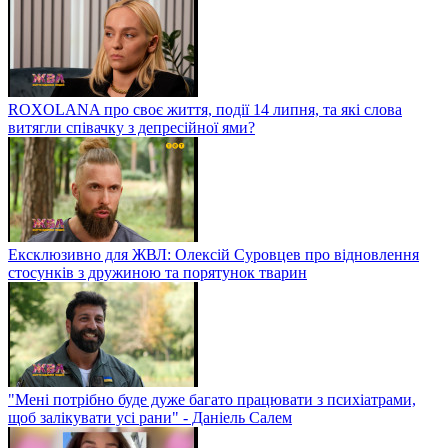
ROXOLANA про своє життя, події 14 липня, та які слова
витягли співачку з депресійної ями?
Ексклюзивно для ЖВЛ: Олексій Суровцев про відновлення
стосунків з дружиною та порятунок тварин
"Мені потрібно буде дуже багато працювати з психіатрами,
щоб залікувати усі рани" - Даніель Салем