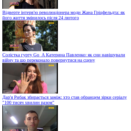
Відверте інтерв'ю революціонера моди Жана Гріцфельдта: як
його життя змінилось після 24 лютого
Солістка гурту Go_A Катерина Павленко: як сни навіщували
війну та що переконало повернутися на сцену
Дар'я Рибак збирається заміж: хто став обранцем зірки серіалу
"100 тисяч хвилин разом"