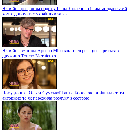
Як війна розділила родину Івана Люленова і чим молдавський
комік допомагає українцям зараз
Як війна змінила Арсена Мірзояна та через що свариться з
дружино Тонею Матвієнко
Чому донька Ольги Сумської Ганна Борисюк вирішила стати
акторкою та як пережила розлуку з сестрою