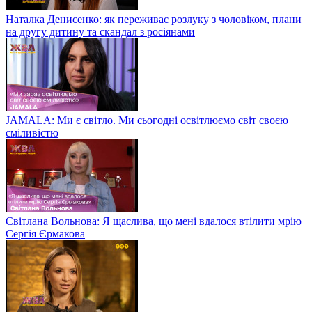
Наталка Денисенко: як переживає розлуку з чоловіком, плани
на другу дитину та скандал з росіянами
JAMALA: Ми є світло. Ми сьогодні освітлюємо світ своєю
сміливістю
Світлана Вольнова: Я щаслива, що мені вдалося втілити мрію
Сергія Єрмакова