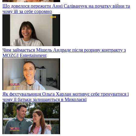
Що довелося пережити Анні Саліванчук на початку війни та
чому їй за себе соромно
Чим займається Мішель Андраде після розриву контракту з
MOZGI Entertainment
Як фехтувальниця Ольга Харлан мотивує себе тренуватися і
чому її батьки залишаються в Миколаєві