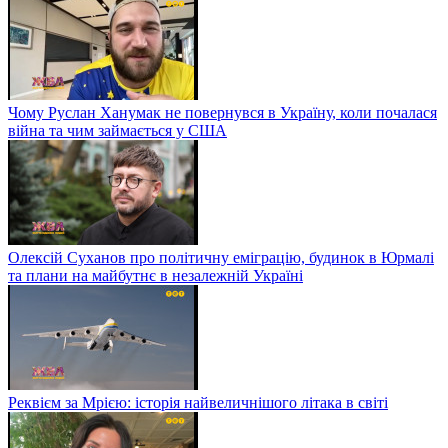
Чому Руслан Ханумак не повернувся в Україну, коли почалася
війна та чим займається у США
Олексій Суханов про політичну еміграцію, будинок в Юрмалі
та плани на майбутнє в незалежній Україні
Реквієм за Мрією: історія найвеличнішого літака в світі