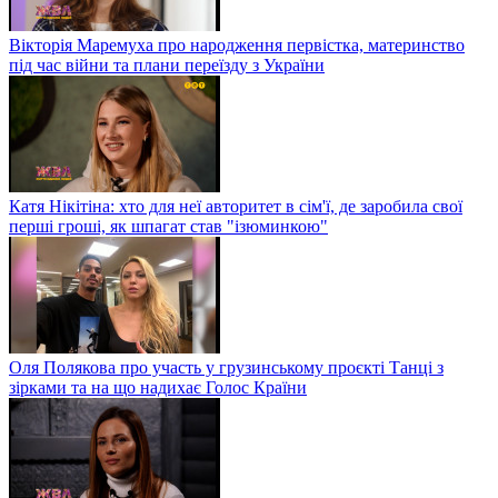
Вікторія Маремуха про народження первістка, материнство
під час війни та плани переїзду з України
Катя Нікітіна: хто для неї авторитет в сім'ї, де заробила свої
перші гроші, як шпагат став "ізюминкою"
Оля Полякова про участь у грузинському проєкті Танці з
зірками та на що надихає Голос Країни