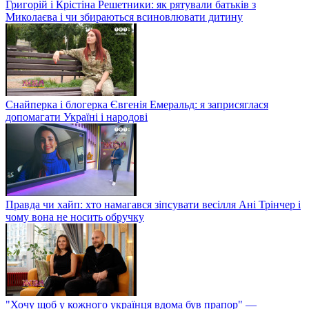
Григорій і Крістіна Решетники: як рятували батьків з
Миколаєва і чи збираються всиновлювати дитину
Снайперка і блогерка Євгенія Емеральд: я заприсяглася
допомагати Україні і народові
Правда чи хайп: хто намагався зіпсувати весілля Ані Трінчер і
чому вона не носить обручку
"Хочу щоб у кожного українця вдома був прапор" —