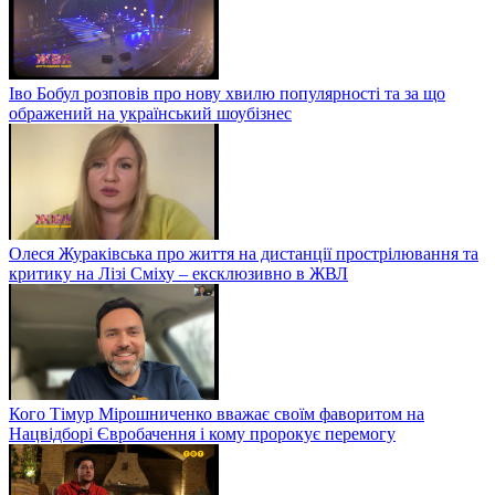
Іво Бобул розповів про нову хвилю популярності та за що
ображений на український шоубізнес
Олеся Жураківська про життя на дистанції прострілювання та
критику на Лізі Сміху – ексклюзивно в ЖВЛ
Кого Тімур Мірошниченко вважає своїм фаворитом на
Нацвідборі Євробачення і кому пророкує перемогу