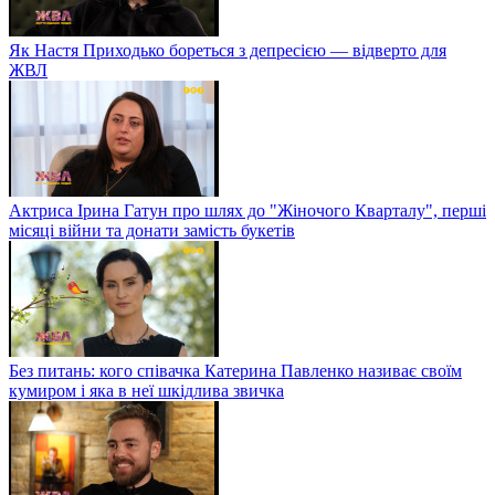
Як Настя Приходько бореться з депресією — відверто для
ЖВЛ
Актриса Ірина Гатун про шлях до "Жіночого Кварталу", перші
місяці війни та донати замість букетів
Без питань: кого співачка Катерина Павленко називає своїм
кумиром і яка в неї шкідлива звичка