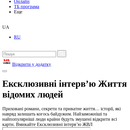
Онлайн
ТБ програма
Еще
UA
RU
Відкрити у додатку
Ексклюзивні інтерв’ю Життя
відомих людей
Приховані романи, секрети та приватне життя… історії, які
навряд залишать когось байдужим. Найзаможніші та
найпопулярніші люди країни будуть змушені відкрити всі
карти. Вмикайте Ексклюзивні інтерв’ю ЖВЛ