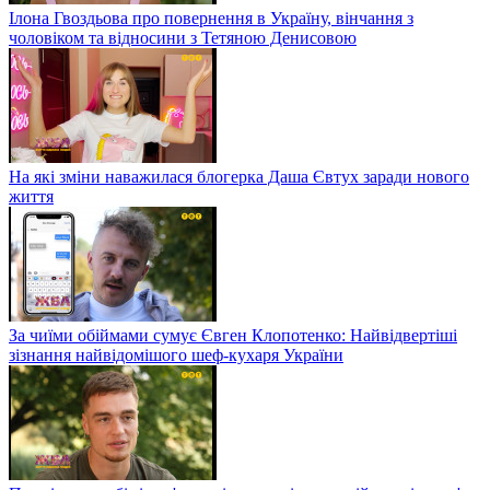
Ілона Гвоздьова про повернення в Україну, вінчання з
чоловіком та відносини з Тетяною Денисовою
На які зміни наважилася блогерка Даша Євтух заради нового
життя
За чиїми обіймами сумує Євген Клопотенко: Найвідвертіші
зізнання найвідомішого шеф-кухаря України