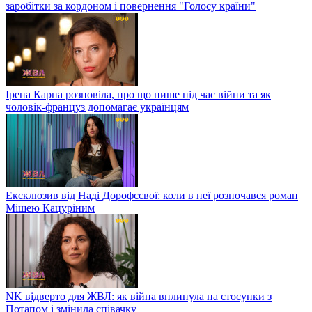
заробітки за кордоном і повернення "Голосу країни"
Ірена Карпа розповіла, про що пише під час війни та як
чоловік-француз допомагає українцям
Ексклюзив від Наді Дорофєєвої: коли в неї розпочався роман
Мішею Кацуріним
NK відверто для ЖВЛ: як війна вплинула на стосунки з
Потапом і змінила співачку