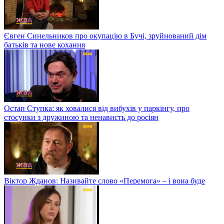
Євген Синельников про окупацію в Бучі, зруйнований дім
батьків та нове кохання
Остап Ступка: як ховалися від вибухів у паркінгу, про
стосунки з дружиною та ненависть до росіян
Віктор Жданов: Називайте слово «Перемога» – і вона буде