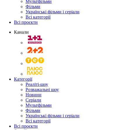
Мультфільми
Фільми
Українські фільми і серіали
Всі категорії
Всі проєкти
Канали
Категорії
Реаліті-шоу
Розважальні шоу
Новини
Серіали
Мультфільми
Фільми
Українські фільми і серіали
Всі категорії
Всі проєкти