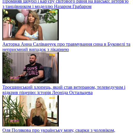
Проміняв шоубіз і кар'єру світового рівня на військо: інтерв'ю
з танцівником і моделлю Назаром Грабаром
Акторка Анна Саліванчук про травмування сина в Буковелі та
неприємний випадок з лікарнею
Троєщинський хлопець, який став ветераном, телеведучим і
відкрив піцерію: історія Леоніда Остальцева
Оля Полякова про українську мову, сварки з чоловіком,