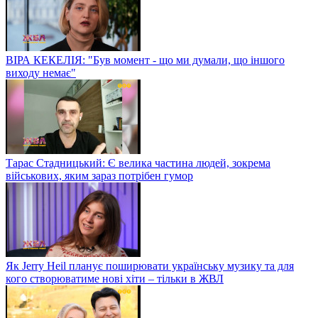
ВІРА КЕКЕЛІЯ: "Був момент - що ми думали, що іншого
виходу немає"
Тарас Стадницький: Є велика частина людей, зокрема
військових, яким зараз потрібен гумор
Як Jerry Heil планує поширювати українську музику та для
кого створюватиме нові хіти – тільки в ЖВЛ