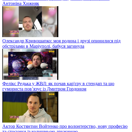
Антоніна Хижняк
Олександр Кривошапко: моя родина і друзі опинилися під
обстрілами в Маріуполі, бабуся загинула
Фелікс Редька у ЖВЛ: як почав кар'єру в стендап та що
гумориста пов’язує із Дмитром Гордоном
Актор Костянтин Войтенко про волонтерство, нову професію
та стосунки із колишньою дружиною