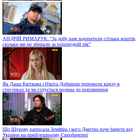
АНДРІЙ РИМАРУК: "За добу нам задонатили стільки коштів,
скільки ми не збирали за попередній рік"
Як Даша Квіткова і Нікіта Добринін пережили кризу в
стосунках та чи готується родина до поповнення
Що Шурову написала Земфіра і кого Дмитро хоче бачити від
України на прийдешньому Євробаченні