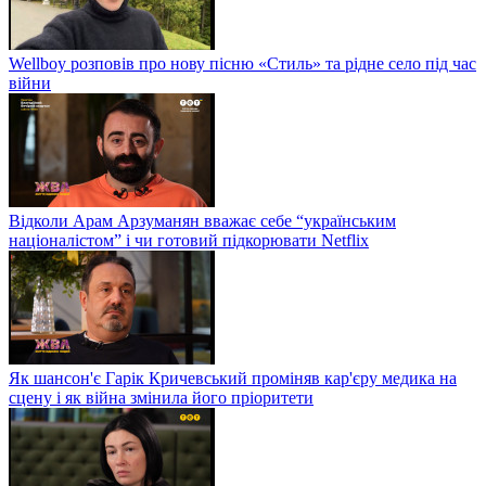
Wellboy розповів про нову пісню «Стиль» та рідне село під час
війни
Відколи Арам Арзуманян вважає себе “українським
націоналістом” і чи готовий підкорювати Netflix
Як шансон'є Гарік Кричевський проміняв кар'єру медика на
сцену і як війна змінила його пріоритети