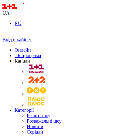
UA
RU
Вхід в кабінет
Онлайн
ТБ програма
Канали
Категорії
Реаліті-шоу
Розважальні шоу
Новини
Серіали