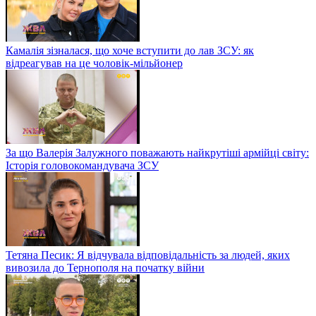
Камалія зізналася, що хоче вступити до лав ЗСУ: як
відреагував на це чоловік-мільйонер
За що Валерія Залужного поважають найкрутіші армійці світу:
Історія головокомандувача ЗСУ
Тетяна Песик: Я відчувала відповідальність за людей, яких
вивозила до Тернополя на початку війни