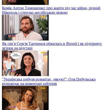
Комік Антон Тимошенко: про жарти під час війни, рідний
Нікополь і стендап англійською мовою
Як сім’я Сергія Танчинця обжилась в Японії і як підтримує
зв'язок на відстані
"Українська цибуля розквітає, дякую!": Оля Цибульська
відповідає на коментарі хейтерів