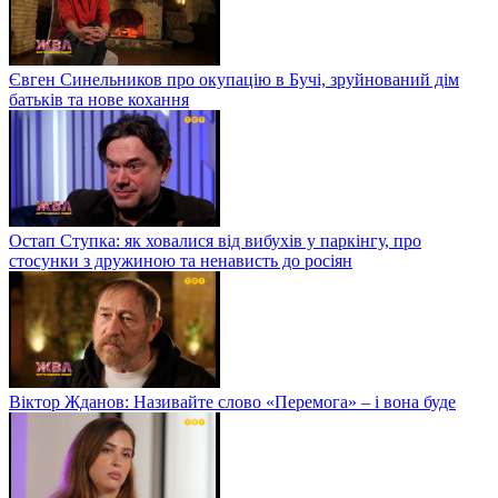
Євген Синельников про окупацію в Бучі, зруйнований дім
батьків та нове кохання
Остап Ступка: як ховалися від вибухів у паркінгу, про
стосунки з дружиною та ненависть до росіян
Віктор Жданов: Називайте слово «Перемога» – і вона буде