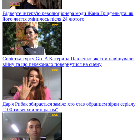
Відверте інтерв'ю революціонера моди Жана Гріцфельдта: як
його життя змінилось після 24 лютого
Солістка гурту Go_A Катерина Павленко: як сни навіщували
війну та що переконало повернутися на сцену
Дар'я Рибак збирається заміж: хто став обранцем зірки серіалу
"100 тисяч хвилин разом"