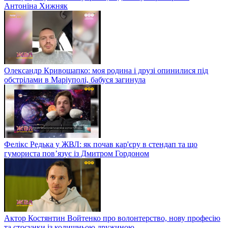
Антоніна Хижняк
Олександр Кривошапко: моя родина і друзі опинилися під
обстрілами в Маріуполі, бабуся загинула
Фелікс Редька у ЖВЛ: як почав кар'єру в стендап та що
гумориста пов’язує із Дмитром Гордоном
Актор Костянтин Войтенко про волонтерство, нову професію
та стосунки із колишньою дружиною