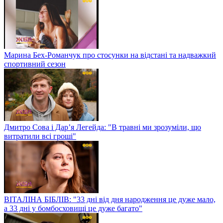
Марина Бех-Романчук про стосунки на відстані та надважкий
спортивний сезон
Дмитро Сова і Дар’я Легейда: "В травні ми зрозуміли, що
витратили всі гроші"
ВІТАЛІНА БІБЛІВ: "33 дні від дня народження це дуже мало,
а 33 дні у бомбосховищі це дуже багато"