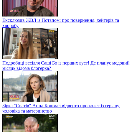
Ексклюзив ЖВЛ із Потапом: про повернення, хейтерів та
хворобу
Подробиці весілля Саші Бо із перших вуст! Де планує медовий
місяць відома блогерка?
Зірка "Сватів" Анна Кошмал відверто про колег із серіалу,
чоловіка та материнство