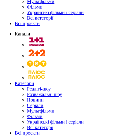
Мультфільми
Фільми
Українські фільми і серіали
Всі категорії
Всі проєкти
Канали
Категорії
Реаліті-шоу
Розважальні шоу
Новини
Серіали
Мультфільми
Фільми
Українські фільми і серіали
Всі категорії
Всі проєкти