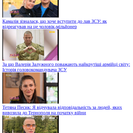
Камалія зізналася, що хоче вступити до лав ЗСУ: як
відреагував на це чоловік-мільйонер
За що Валерія Залужного поважають найкрутіші армійці світу:
Історія головокомандувача ЗСУ
Тетяна Песик: Я відчувала відповідальність за людей, яких
вивозила до Тернополя на початку війни