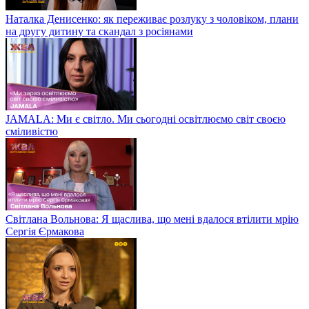
Наталка Денисенко: як переживає розлуку з чоловіком, плани
на другу дитину та скандал з росіянами
JAMALA: Ми є світло. Ми сьогодні освітлюємо світ своєю
сміливістю
Світлана Вольнова: Я щаслива, що мені вдалося втілити мрію
Сергія Єрмакова