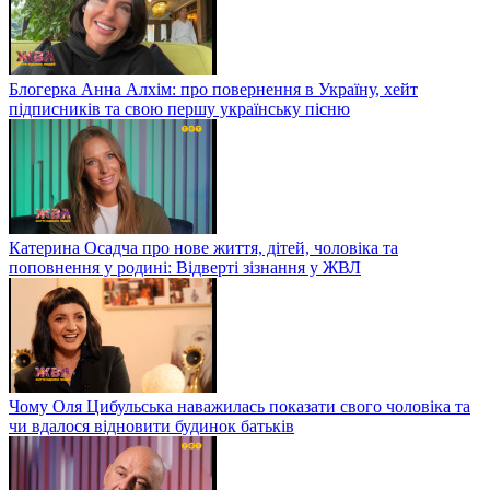
Блогерка Анна Алхім: про повернення в Україну, хейт
підписників та свою першу українську пісню
Катерина Осадча про нове життя, дітей, чоловіка та
поповнення у родині: Відверті зізнання у ЖВЛ
Чому Оля Цибульська наважилась показати свого чоловіка та
чи вдалося відновити будинок батьків