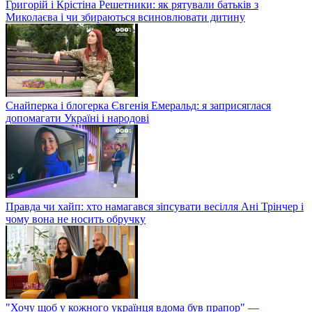
Григорій і Крістіна Решетники: як рятували батьків з
Миколаєва і чи збираються всиновлювати дитину
Снайперка і блогерка Євгенія Емеральд: я заприсяглася
допомагати Україні і народові
Правда чи хайп: хто намагався зіпсувати весілля Ані Трінчер і
чому вона не носить обручку
"Хочу щоб у кожного українця вдома був прапор" —