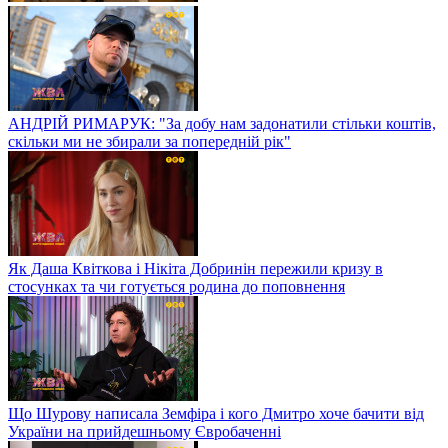
АНДРІЙ РИМАРУК: "За добу нам задонатили стільки коштів,
скільки ми не збирали за попередній рік"
Як Даша Квіткова і Нікіта Добринін пережили кризу в
стосунках та чи готується родина до поповнення
Що Шурову написала Земфіра і кого Дмитро хоче бачити від
України на прийдешньому Євробаченні