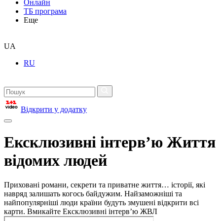
Онлайн
ТБ програма
Еще
UA
RU
Відкрити у додатку
Ексклюзивні інтерв’ю Життя
відомих людей
Приховані романи, секрети та приватне життя… історії, які
навряд залишать когось байдужим. Найзаможніші та
найпопулярніші люди країни будуть змушені відкрити всі
карти. Вмикайте Ексклюзивні інтерв’ю ЖВЛ