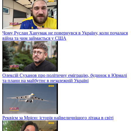
Чому Руслан Ханумак не повернувся в Україну, коли почалася
війна та чим займається у США
Олексій Суханов про політичну еміграцію, будинок в Юрмалі
та плани на майбутнє в незалежній Україні
Реквієм за Мрією: історія найвеличнішого літака в світі