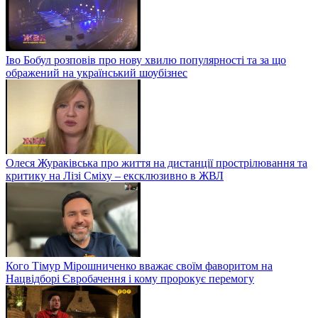
Іво Бобул розповів про нову хвилю популярності та за що
ображений на український шоубізнес
Олеся Жураківська про життя на дистанції прострілювання та
критику на Лізі Сміху – ексклюзивно в ЖВЛ
Кого Тімур Мірошниченко вважає своїм фаворитом на
Нацвідборі Євробачення і кому пророкує перемогу