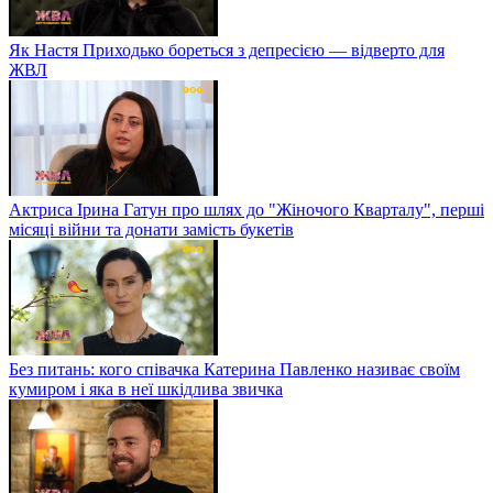
Як Настя Приходько бореться з депресією — відверто для
ЖВЛ
Актриса Ірина Гатун про шлях до "Жіночого Кварталу", перші
місяці війни та донати замість букетів
Без питань: кого співачка Катерина Павленко називає своїм
кумиром і яка в неї шкідлива звичка