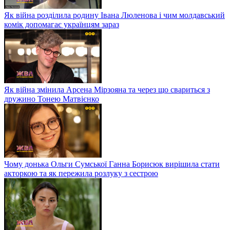
Як війна розділила родину Івана Люленова і чим молдавський
комік допомагає українцям зараз
Як війна змінила Арсена Мірзояна та через що свариться з
дружино Тонею Матвієнко
Чому донька Ольги Сумської Ганна Борисюк вирішила стати
акторкою та як пережила розлуку з сестрою