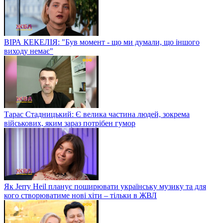
ВІРА КЕКЕЛІЯ: "Був момент - що ми думали, що іншого
виходу немає"
Тарас Стадницький: Є велика частина людей, зокрема
військових, яким зараз потрібен гумор
Як Jerry Heil планує поширювати українську музику та для
кого створюватиме нові хіти – тільки в ЖВЛ