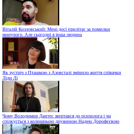
Віталій Козловський: Мені досі прилітає за помилки
минулого. Але сьогодні я інша людина
Як зустріч з Пташкою з Азовсталі змінило життя співачки
Ліди Лі
Чому Володимир Дантес звертався до психолога і чи
спілкується з колишньою дружиною Надею Дорофєєвою