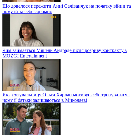
Що довелося пережити Анні Саліванчук на початку війни та
чому їй за себе соромно
Чим займається Мішель Андраде після розриву контракту з
MOZGI Entertainment
Як фехтувальниця Ольга Харлан мотивує себе тренуватися і
чому її батьки залишаються в Миколаєві