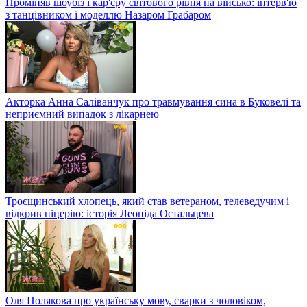
Проміняв шоубіз і кар'єру світового рівня на військо: інтерв'ю
з танцівником і моделлю Назаром Грабаром
Акторка Анна Саліванчук про травмування сина в Буковелі та
неприємний випадок з лікарнею
Троєщинський хлопець, який став ветераном, телеведучим і
відкрив піцерію: історія Леоніда Остальцева
Оля Полякова про українську мову, сварки з чоловіком,