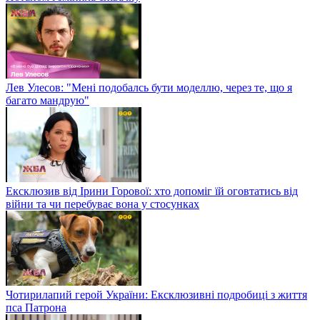
Лев Улесов: "Мені подобалсь бути моделлю, через те, що я
багато мандрую"
Ексклюзив від Ірини Горової: хто допоміг їй оговтатись від
війни та чи перебуває вона у стосунках
Чотирилапий герой України: Ексклюзивні подробиці з життя
пса Патрона