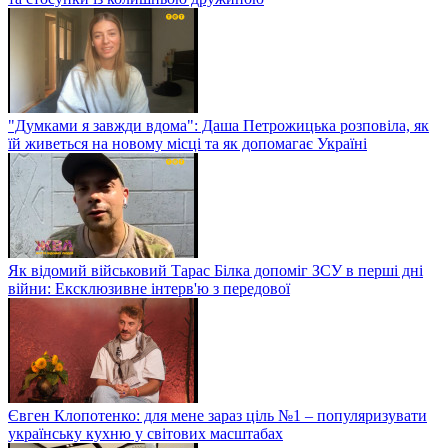
"Думками я завжди вдома": Даша Петрожицька розповіла, як
їй живеться на новому місці та як допомагає Україні
Як відомий військовий Тарас Білка допоміг ЗСУ в перші дні
війни: Ексклюзивне інтерв'ю з передової
Євген Клопотенко: для мене зараз ціль №1 – популяризувати
українську кухню у світових масштабах