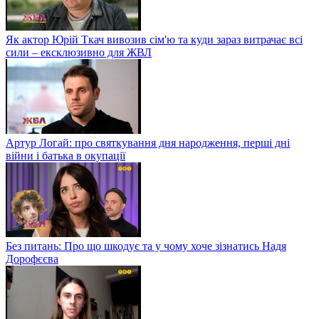
Як актор Юрій Ткач вивозив сім'ю та куди зараз витрачає всі
сили – ексклюзивно для ЖВЛ
Артур Логай: про святкування дня народження, перші дні
війни і батька в окупації
Без питань: Про що шкодує та у чому хоче зізнатись Надя
Дорофєєва