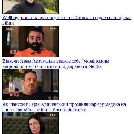
Wellboy розповів про нову пісню «Стиль» та рідне село під час
війни
Відколи Арам Арзуманян вважає себе “українським
націоналістом” і чи готовий підкорювати Netflix
Як шансон'є Гарік Кричевський проміняв кар'єру медика на
сцену і як війна змінила його пріоритети