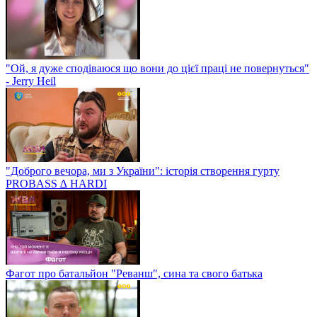
"Ой, я дуже сподіваюся що вони до цієї праці не повернуться"
- Jerry Heil
"Доброго вечора, ми з України": історія створення гурту
PROBASS ∆ HARDI
Фагот про батальйон "Реванш", сина та свого батька