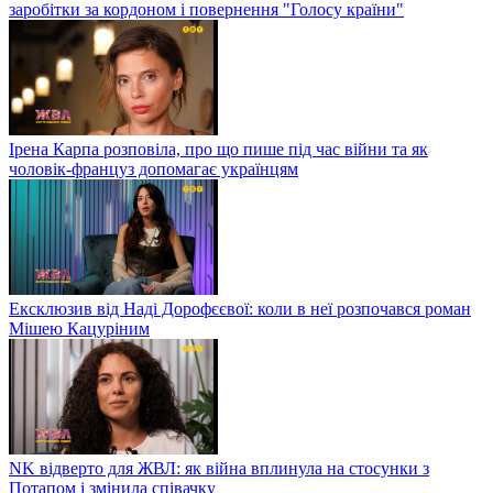
заробітки за кордоном і повернення "Голосу країни"
Ірена Карпа розповіла, про що пише під час війни та як
чоловік-француз допомагає українцям
Ексклюзив від Наді Дорофєєвої: коли в неї розпочався роман
Мішею Кацуріним
NK відверто для ЖВЛ: як війна вплинула на стосунки з
Потапом і змінила співачку