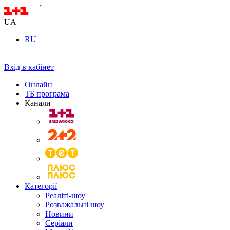
UA
RU
Вхід в кабінет
Онлайн
ТБ програма
Канали
Категорії
Реаліті-шоу
Розважальні шоу
Новини
Серіали