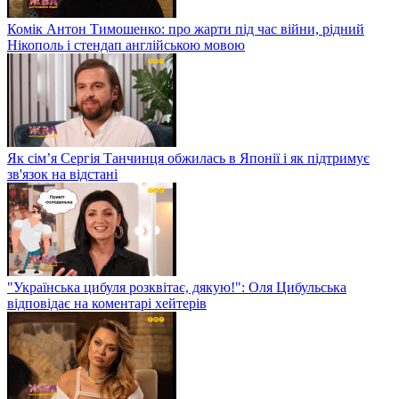
Комік Антон Тимошенко: про жарти під час війни, рідний
Нікополь і стендап англійською мовою
Як сім’я Сергія Танчинця обжилась в Японії і як підтримує
зв'язок на відстані
"Українська цибуля розквітає, дякую!": Оля Цибульська
відповідає на коментарі хейтерів