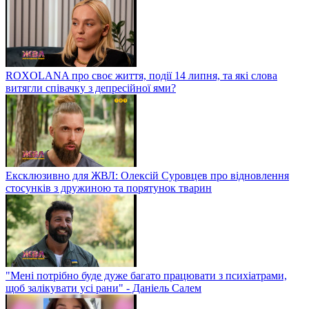
ROXOLANA про своє життя, події 14 липня, та які слова
витягли співачку з депресійної ями?
Ексклюзивно для ЖВЛ: Олексій Суровцев про відновлення
стосунків з дружиною та порятунок тварин
"Мені потрібно буде дуже багато працювати з психіатрами,
щоб залікувати усі рани" - Даніель Салем