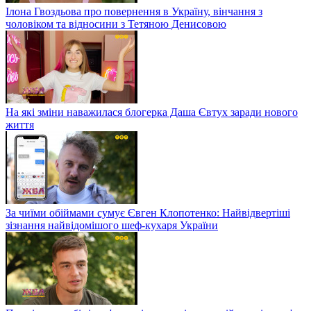
Ілона Гвоздьова про повернення в Україну, вінчання з
чоловіком та відносини з Тетяною Денисовою
На які зміни наважилася блогерка Даша Євтух заради нового
життя
За чиїми обіймами сумує Євген Клопотенко: Найвідвертіші
зізнання найвідомішого шеф-кухаря України