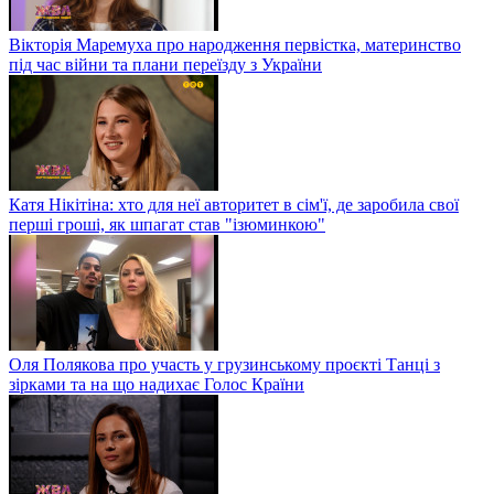
Вікторія Маремуха про народження первістка, материнство
під час війни та плани переїзду з України
Катя Нікітіна: хто для неї авторитет в сім'ї, де заробила свої
перші гроші, як шпагат став "ізюминкою"
Оля Полякова про участь у грузинському проєкті Танці з
зірками та на що надихає Голос Країни