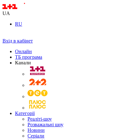
UA
RU
Вхід в кабінет
Онлайн
ТБ програма
Канали
Категорії
Реаліті-шоу
Розважальні шоу
Новини
Серіали