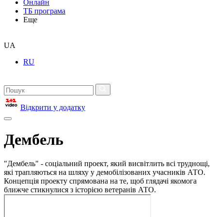
Онлайн
ТБ програма
Еще
UA
RU
Відкрити у додатку
Дембель
"Дембель" - соціальний проект, який висвітлить всі труднощі,
які трапляються на шляху у демобілізованих учасників АТО.
Концепція проекту спрямована на те, щоб глядачі якомога
ближче стикнулися з історією ветеранів АТО.