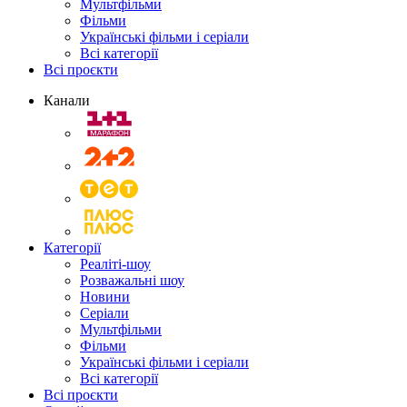
Мультфільми
Фільми
Українські фільми і серіали
Всі категорії
Всі проєкти
Канали
Категорії
Реаліті-шоу
Розважальні шоу
Новини
Серіали
Мультфільми
Фільми
Українські фільми і серіали
Всі категорії
Всі проєкти