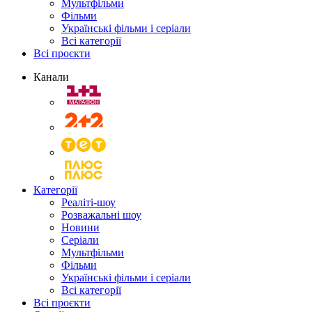
Мультфільми
Фільми
Українські фільми і серіали
Всі категорії
Всі проєкти
Канали
Категорії
Реаліті-шоу
Розважальні шоу
Новини
Серіали
Мультфільми
Фільми
Українські фільми і серіали
Всі категорії
Всі проєкти