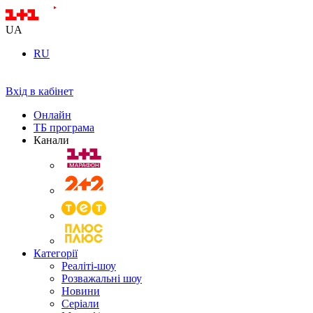
UA
RU
Вхід в кабінет
Онлайн
ТБ програма
Канали
Категорії
Реаліті-шоу
Розважальні шоу
Новини
Серіали