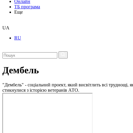
Онлайн
ТБ програма
Еще
UA
RU
Дембель
"Дембель" - соціальний проект, який висвітлить всі труднощі, 
стикнулися з історією ветеранів АТО.