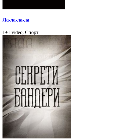
Ла-ла-ла-ла
1+1 video, Спорт