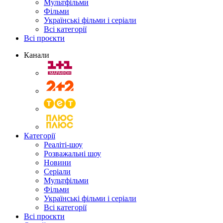
Мультфільми
Фільми
Українські фільми і серіали
Всі категорії
Всі проєкти
Канали
Категорії
Реаліті-шоу
Розважальні шоу
Новини
Серіали
Мультфільми
Фільми
Українські фільми і серіали
Всі категорії
Всі проєкти