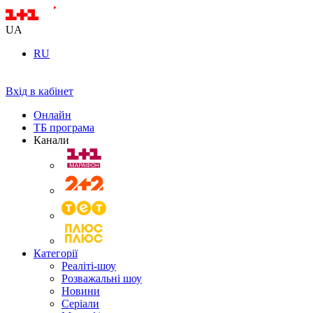
UA
RU
Вхід в кабінет
Онлайн
ТБ програма
Канали
Категорії
Реаліті-шоу
Розважальні шоу
Новини
Серіали