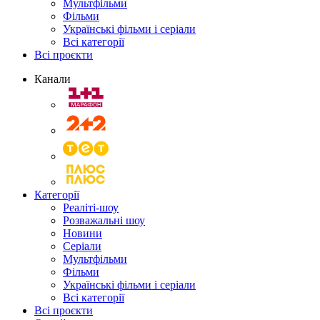
Мультфільми
Фільми
Українські фільми і серіали
Всі категорії
Всі проєкти
Канали
Категорії
Реаліті-шоу
Розважальні шоу
Новини
Серіали
Мультфільми
Фільми
Українські фільми і серіали
Всі категорії
Всі проєкти