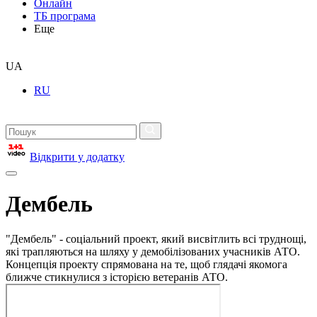
Онлайн
ТБ програма
Еще
UA
RU
Відкрити у додатку
Дембель
"Дембель" - соціальний проект, який висвітлить всі труднощі,
які трапляються на шляху у демобілізованих учасників АТО.
Концепція проекту спрямована на те, щоб глядачі якомога
ближче стикнулися з історією ветеранів АТО.