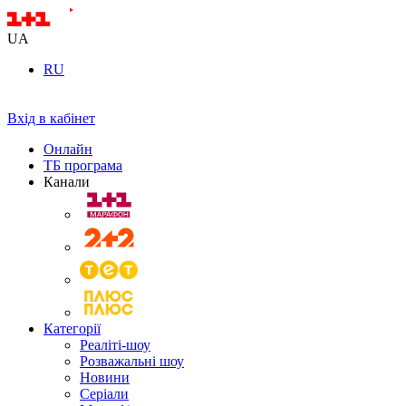
UA
RU
Вхід в кабінет
Онлайн
ТБ програма
Канали
Категорії
Реаліті-шоу
Розважальні шоу
Новини
Серіали