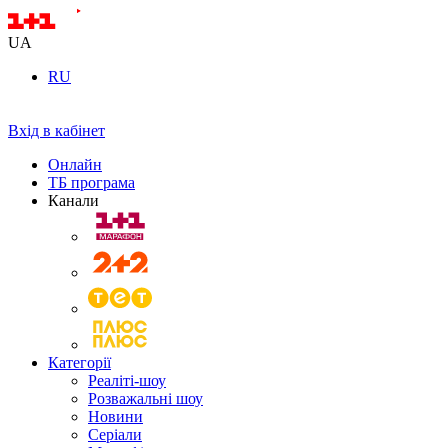
UA
RU
Вхід в кабінет
Онлайн
ТБ програма
Канали
Категорії
Реаліті-шоу
Розважальні шоу
Новини
Серіали