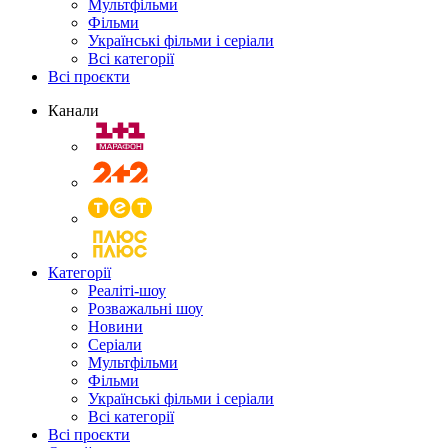
Мультфільми
Фільми
Українські фільми і серіали
Всі категорії
Всі проєкти
Канали
Категорії
Реаліті-шоу
Розважальні шоу
Новини
Серіали
Мультфільми
Фільми
Українські фільми і серіали
Всі категорії
Всі проєкти