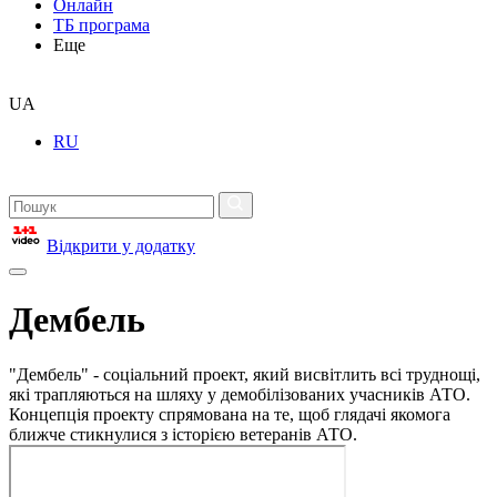
Онлайн
ТБ програма
Еще
UA
RU
Відкрити у додатку
Дембель
"Дембель" - соціальний проект, який висвітлить всі труднощі,
які трапляються на шляху у демобілізованих учасників АТО.
Концепція проекту спрямована на те, щоб глядачі якомога
ближче стикнулися з історією ветеранів АТО.