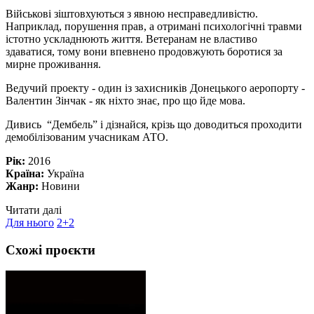
Військові зіштовхуються з явною несправедливістю.
Наприклад, порушення прав, а отримані психологічні травми
істотно ускладнюють життя. Ветеранам не властиво
здаватися, тому вони впевнено продовжують боротися за
мирне проживання.
Ведучий проекту - один із захисників Донецького аеропорту -
Валентин Зінчак - як ніхто знає, про що йде мова.
Дивись “Дембель” і дізнайся, крізь що доводиться проходити
демобілізованим учасникам АТО.
Рік:
2016
Країна:
Україна
Жанр:
Новини
Читати далі
Для нього
2+2
Схожі проєкти