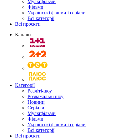
Мультфільми
Фільми
Українські фільми і серіали
Всі категорії
Всі проєкти
Канали
Категорії
Реаліті-шоу
Розважальні шоу
Новини
Серіали
Мультфільми
Фільми
Українські фільми і серіали
Всі категорії
Всі проєкти