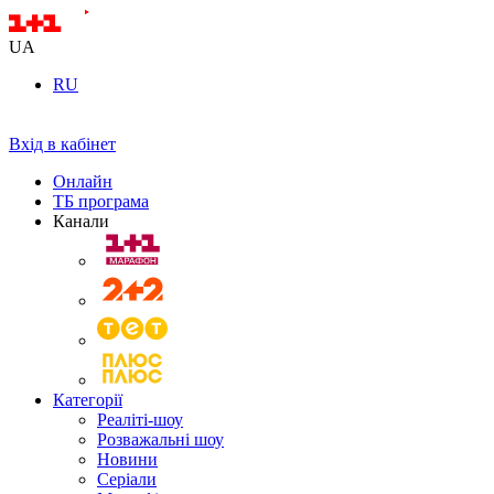
UA
RU
Вхід в кабінет
Онлайн
ТБ програма
Канали
Категорії
Реаліті-шоу
Розважальні шоу
Новини
Серіали