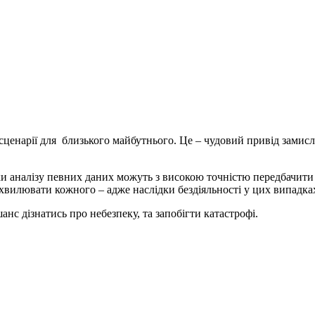
 сценарії для близького майбутнього. Це – чудовий привід замисл
ки аналізу певних даних можуть з високою точністю передбачити
 хвилювати кожного – адже наслідки бездіяльності у цих випадка
анс дізнатись про небезпеку, та запобігти катастрофі.