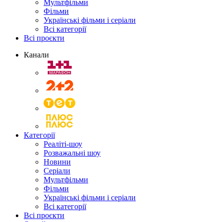
Мультфільми
Фільми
Українські фільми і серіали
Всі категорії
Всі проєкти
Канали
Категорії
Реаліті-шоу
Розважальні шоу
Новини
Серіали
Мультфільми
Фільми
Українські фільми і серіали
Всі категорії
Всі проєкти