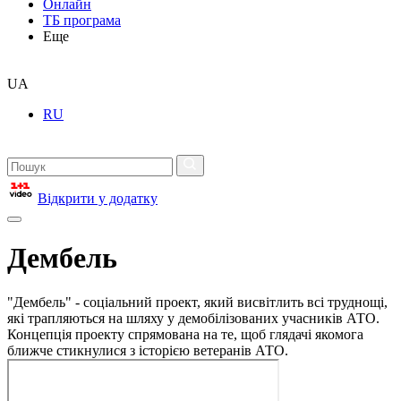
Онлайн
ТБ програма
Еще
UA
RU
Відкрити у додатку
Дембель
"Дембель" - соціальний проект, який висвітлить всі труднощі,
які трапляються на шляху у демобілізованих учасників АТО.
Концепція проекту спрямована на те, щоб глядачі якомога
ближче стикнулися з історією ветеранів АТО.