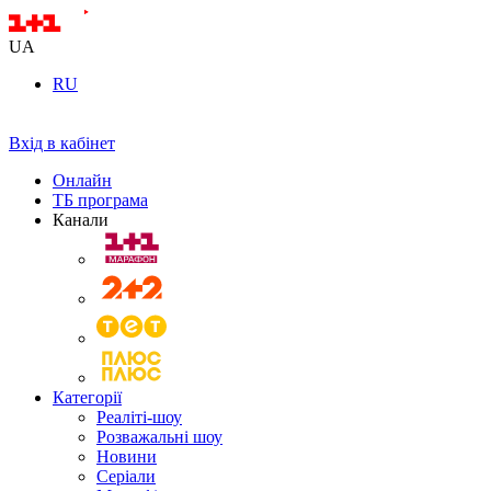
UA
RU
Вхід в кабінет
Онлайн
ТБ програма
Канали
Категорії
Реаліті-шоу
Розважальні шоу
Новини
Серіали