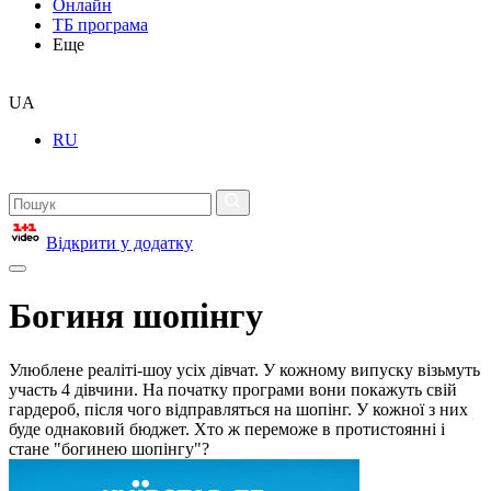
Онлайн
ТБ програма
Еще
UA
RU
Відкрити у додатку
Богиня шопінгу
Улюблене реаліті-шоу усіх дівчат. У кожному випуску візьмуть
участь 4 дівчини. На початку програми вони покажуть свій
гардероб, після чого відправляться на шопінг. У кожної з них
буде однаковий бюджет. Хто ж переможе в протистоянні і
стане "богинею шопінгу"?