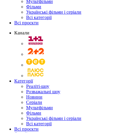
Мультфільми
Фільми
Українські фільми і серіали
Всі категорії
Всі проєкти
Канали
Категорії
Реаліті-шоу
Розважальні шоу
Новини
Серіали
Мультфільми
Фільми
Українські фільми і серіали
Всі категорії
Всі проєкти