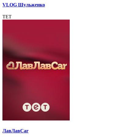
VLOG Шульженко
ТЕТ
ЛавЛавCar