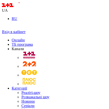
UA
RU
Вхід в кабінет
Онлайн
ТБ програма
Канали
Категорії
Реаліті-шоу
Розважальні шоу
Новини
Серіали