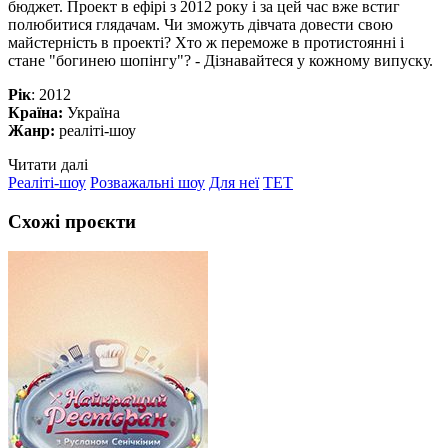
бюджет. Проект в ефірі з 2012 року і за цей час вже встиг
полюбитися глядачам. Чи зможуть дівчата довести свою
майстерність в проекті? Хто ж переможе в протистоянні і
стане "богинею шопінгу"? - Дізнавайтеся у кожному випуску.
Рік
: 2012
Країна:
Україна
Жанр:
реаліті-шоу
Читати далі
Реаліті-шоу
Розважальні шоу
Для неї
ТЕТ
Схожі проєкти