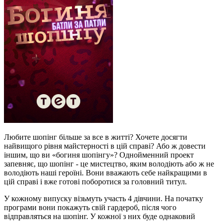
Любите шопінг більше за все в житті? Хочете досягти
найвищого рівня майстерності в цій справі? Або ж довести
іншим, що ви «богиня шопінгу»? Однойменний проект
запевняє, що шопінг - це мистецтво, яким володіють або ж не
володіють наші героїні. Вони вважають себе найкращими в
цій справі і вже готові поборотися за головний титул.
У кожному випуску візьмуть участь 4 дівчини. На початку
програми вони покажуть свій гардероб, після чого
відправляться на шопінг. У кожної з них буде однаковий