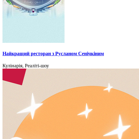
Найкращий ресторан з Русланом Сенічкіним
Кулінарія, Реаліті-шоу