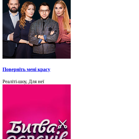
Поверніть мені красу
Реаліті-шоу, Для неї