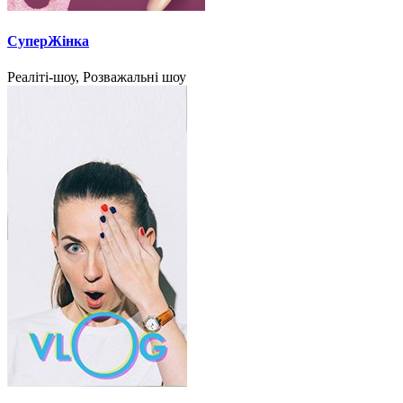
СуперЖінка
Реаліті-шоу, Розважальні шоу