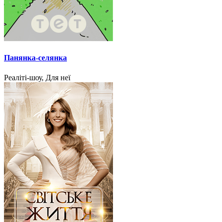
Панянка-селянка
Реаліті-шоу, Для неї