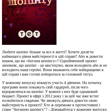
Любите шопінг більше за все в житті? Хочете досягти
найвищого рівня майстерності в цій справі? Або ж довести
іншим, що ви «богиня шопінгу»? Однойменний проект
запевняє, що шопінг - це мистецтво, яким володіють або ж не
володіють наші героїні. Вони вважають себе найкращими в
цій справі і вже готові поборотися за головний титул.
У кожному випуску візьмуть участь 4 дівчини. На початку
програми вони покажуть свій гардероб, після чого
відправляться на шопінг. У кожної з них буде однаковий
бюджет. Проект в ефірі з 2012 року і за цей час вже встиг
полюбитися глядачам. Чи зможуть дівчата довести свою
майстерність в проекті? Хто ж переможе в протистоянні і
стане "богинею шопінгу"? - Дізнавайтеся у кожному випуску.