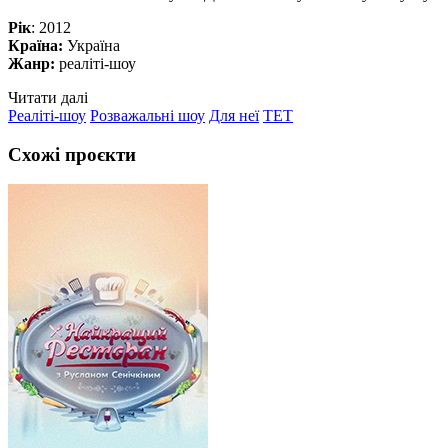
Рік
: 2012
Країна:
Україна
Жанр:
реаліті-шоу
Читати далі
Реаліті-шоу
Розважальні шоу
Для неї
ТЕТ
Схожі проєкти