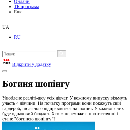
Онлайн
ТБ програма
Еще
UA
RU
Відкрити у додатку
Богиня шопінгу
Улюблене реаліті-шоу усіх дівчат. У кожному випуску візьмуть
участь 4 дівчини. На початку програми вони покажуть свій
гардероб, після чого відправляться на шопінг. У кожної з них
буде однаковий бюджет. Хто ж переможе в протистоянні і
стане "богинею шопінгу"?