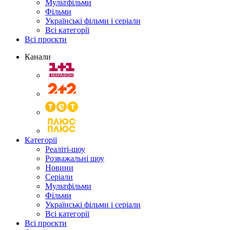
Мультфільми
Фільми
Українські фільми і серіали
Всі категорії
Всі проєкти
Канали
Категорії
Реаліті-шоу
Розважальні шоу
Новини
Серіали
Мультфільми
Фільми
Українські фільми і серіали
Всі категорії
Всі проєкти