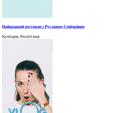
Найкращий ресторан з Русланом Сенічкіним
Кулінарія, Реаліті-шоу