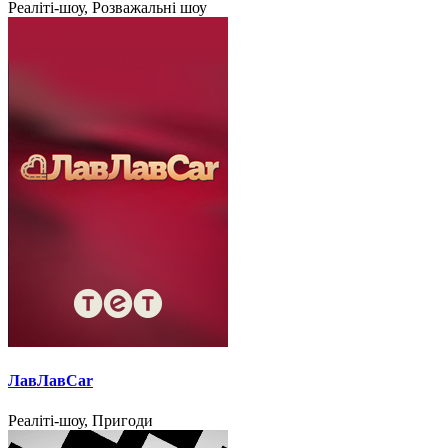
Реаліті-шоу, Розважальні шоу
ЛавЛавCar
Реаліті-шоу, Пригоди