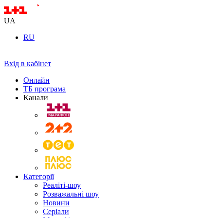
UA
RU
Вхід в кабінет
Онлайн
ТБ програма
Канали
Категорії
Реаліті-шоу
Розважальні шоу
Новини
Серіали