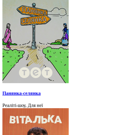
Панянка-селянка
Реаліті-шоу, Для неї