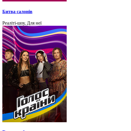
Битва салонів
Реаліті-шоу, Для неї