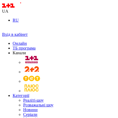
UA
RU
Вхід в кабінет
Онлайн
ТБ програма
Канали
Категорії
Реаліті-шоу
Розважальні шоу
Новини
Серіали