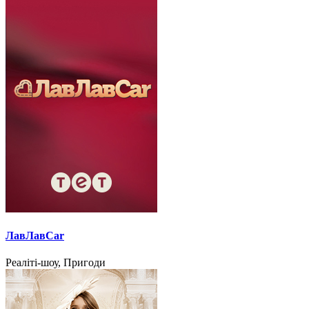
ЛавЛавCar
Реаліті-шоу, Пригоди