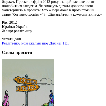
бюджет. Проект в ефірі з 2012 року і за цей час вже встиг
полюбитися глядачам. Чи зможуть дівчата довести свою
майстерність в проекті? Хто ж переможе в протистоянні і
стане "богинею шопінгу"? - Дізнавайтеся у кожному випуску.
Рік
: 2012
Країна:
Україна
Жанр:
реаліті-шоу
Читати далі
Реаліті-шоу
Розважальні шоу
Для неї
ТЕТ
Схожі проєкти