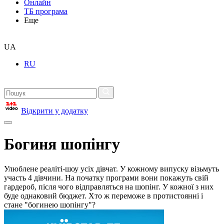
Онлайн
ТБ програма
Еще
UA
RU
Відкрити у додатку
Богиня шопінгу
Улюблене реаліті-шоу усіх дівчат. У кожному випуску візьмуть
участь 4 дівчини. На початку програми вони покажуть свій
гардероб, після чого відправляться на шопінг. У кожної з них
буде однаковий бюджет. Хто ж переможе в протистоянні і
стане "богинею шопінгу"?