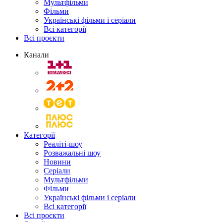
Мультфільми
Фільми
Українські фільми і серіали
Всі категорії
Всі проєкти
Канали
Категорії
Реаліті-шоу
Розважальні шоу
Новини
Серіали
Мультфільми
Фільми
Українські фільми і серіали
Всі категорії
Всі проєкти