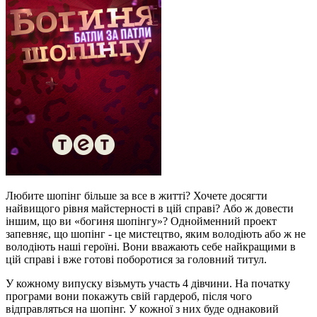
Любите шопінг більше за все в житті? Хочете досягти
найвищого рівня майстерності в цій справі? Або ж довести
іншим, що ви «богиня шопінгу»? Однойменний проект
запевняє, що шопінг - це мистецтво, яким володіють або ж не
володіють наші героїні. Вони вважають себе найкращими в
цій справі і вже готові поборотися за головний титул.
У кожному випуску візьмуть участь 4 дівчини. На початку
програми вони покажуть свій гардероб, після чого
відправляться на шопінг. У кожної з них буде однаковий