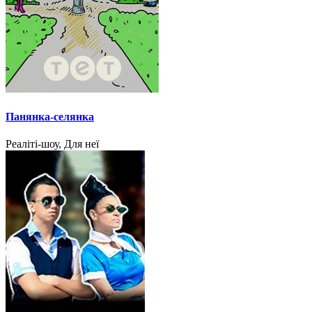
Панянка-селянка
Реаліті-шоу, Для неї