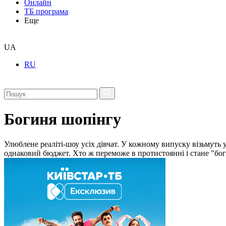
Онлайн
ТБ програма
Еще
UA
RU
Богиня шопінгу
Улюблене реаліті-шоу усіх дівчат. У кожному випуску візьмуть 
однаковий бюджет. Хто ж переможе в протистоянні і стане "б