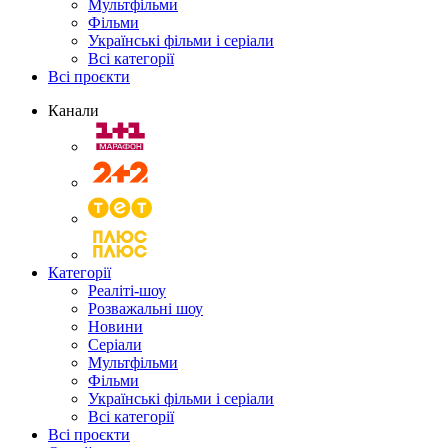
Мультфільми
Фільми
Українські фільми і серіали
Всі категорії
Всі проєкти
Канали
Категорії
Реаліті-шоу
Розважальні шоу
Новини
Серіали
Мультфільми
Фільми
Українські фільми і серіали
Всі категорії
Всі проєкти