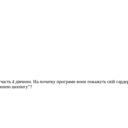
участь 4 дівчини. На початку програми вони покажуть свій гардеро
огинею шопінгу"?