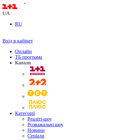
UA
RU
Вхід в кабінет
Онлайн
ТБ програма
Канали
Категорії
Реаліті-шоу
Розважальні шоу
Новини
Серіали