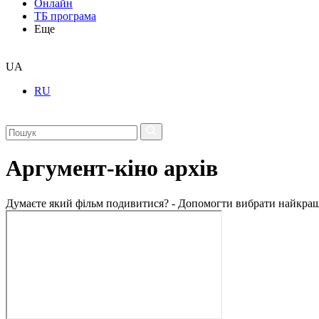
Онлайн
ТБ програма
Еще
UA
RU
Аргумент-кіно архів
Думаєте який фільм подивитися? - Допомогти вибрати найкращ