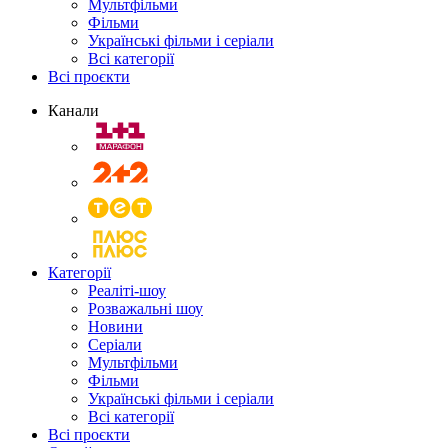
Мультфільми
Фільми
Українські фільми і серіали
Всі категорії
Всі проєкти
Канали
Категорії
Реаліті-шоу
Розважальні шоу
Новини
Серіали
Мультфільми
Фільми
Українські фільми і серіали
Всі категорії
Всі проєкти