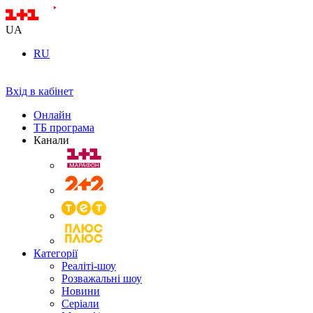
UA
RU
Вхід в кабінет
Онлайн
ТБ програма
Канали
Категорії
Реаліті-шоу
Розважальні шоу
Новини
Серіали