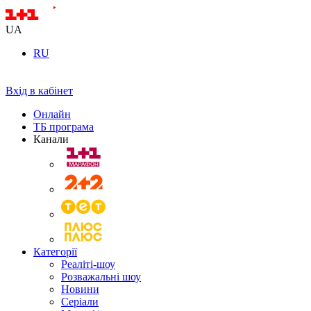
UA
RU
Вхід в кабінет
Онлайн
ТБ програма
Канали
Категорії
Реаліті-шоу
Розважальні шоу
Новини
Серіали