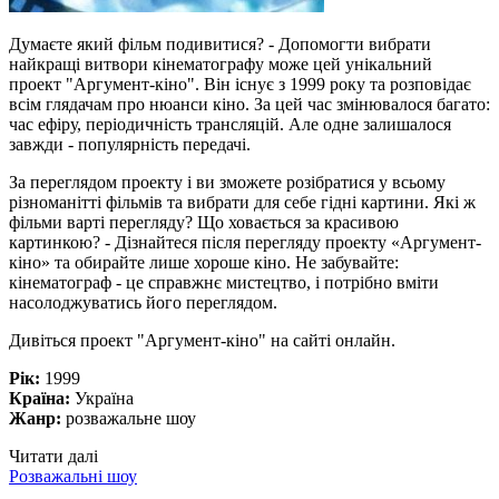
Думаєте який фільм подивитися? - Допомогти вибрати
найкращі витвори кінематографу може цей унікальний
проект "Аргумент-кіно". Він існує з 1999 року та розповідає
всім глядачам про нюанси кіно. За цей час змінювалося багато:
час ефіру, періодичність трансляцій. Але одне залишалося
завжди - популярність передачі.
За переглядом проекту і ви зможете розібратися у всьому
різноманітті фільмів та вибрати для себе гідні картини. Які ж
фільми варті перегляду? Що ховається за красивою
картинкою? - Дізнайтеся після перегляду проекту «Аргумент-
кіно» та обирайте лише хороше кіно. Не забувайте:
кінематограф - це справжнє мистецтво, і потрібно вміти
насолоджуватись його переглядом.
Дивіться проект "Аргумент-кіно" на сайті онлайн.
Рік:
1999
Країна:
Україна
Жанр:
розважальне шоу
Читати далі
Розважальні шоу