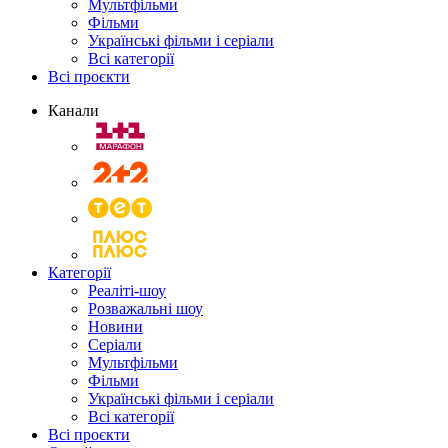
Мультфільми
Фільми
Українські фільми і серіали
Всі категорії
Всі проєкти
Канали
Категорії
Реаліті-шоу
Розважальні шоу
Новини
Серіали
Мультфільми
Фільми
Українські фільми і серіали
Всі категорії
Всі проєкти