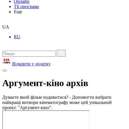
Онлайн
ТБ програма
Еще
UA
RU
Відкрити у додатку
Аргумент-кіно архів
Думаєте який фільм подивитися? - Допомогти вибрати
найкращі витвори кінематографу може цей унікальний
проект. "Аргумент-кіно".