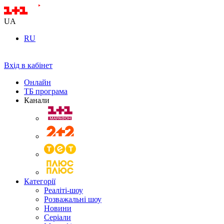
UA
RU
Вхід в кабінет
Онлайн
ТБ програма
Канали
Категорії
Реаліті-шоу
Розважальні шоу
Новини
Серіали