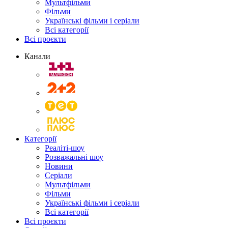
Мультфільми
Фільми
Українські фільми і серіали
Всі категорії
Всі проєкти
Канали
Категорії
Реаліті-шоу
Розважальні шоу
Новини
Серіали
Мультфільми
Фільми
Українські фільми і серіали
Всі категорії
Всі проєкти