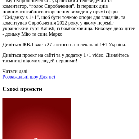
Тімур Мірошниченко - український телеведучий та
коментатор, “голос Євробачення”. Із перших днів
повномасштабного вторгнення виходив у прямі ефіри
“Сніданку з 1+1”, щоб бути точкою опори для глядачів, та
коментував Євробачення 2022 року, у якому переміг
український гурт Kalush, із бомбосховища. Виховує двох дітей
- доньку Мію та сина Марко.
Дивіться ЖВЛ вже з 27 лютого на телеканалі 1+1 Україна.
Дивіться проєкт на сайті та у додатку 1+1 video. Дізнайтесь
таємниці відомих людей першими!
Читати далі
Розважальні шоу
Для неї
Схожі проєкти