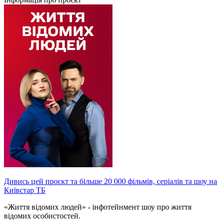
Дивись цей проєкт та більше 20 000 фільмів, серіалів та шоу на
Київстар ТБ
«Життя відомих людей» - інфотейнмент шоу про життя
відомих особистостей.