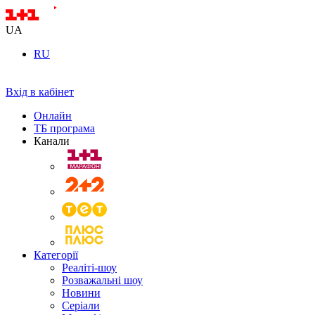
UA
RU
Вхід в кабінет
Онлайн
ТБ програма
Канали
Категорії
Реаліті-шоу
Розважальні шоу
Новини
Серіали