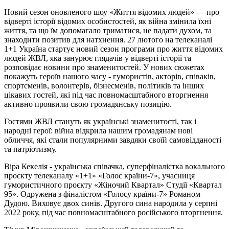
Новий сезон оновленого шоу «Життя відомих людей» — про
відверті історії відомих особистостей, як війна змінила їхні
життя, та що їм допомагало триматися, не падати духом, та
знаходити позитив для натхнення. 27 лютого на телеканалі
1+1 Україна стартує новий сезон програми про життя відомих
людей ЖВЛ, яка занурює глядачів у відверті історії та
розповідає новини про знаменитостей. У нових сюжетах
покажуть героїв нашого часу - гумористів, акторів, співаків,
спортсменів, волонтерів, бізнесменів, політиків та інших
цікавих гостей, які під час повномасштабного вторгнення
активно проявили свою громадянську позицію.
Гостями ЖВЛ стануть як українські знаменитості, так і
народні герої: війна відкрила нашим громадянам нові
обличчя, які стали популярними завдяки своїй самовідданості
та патріотизму.
Віра Кекелія - українська співачка, суперфіналістка вокального
проєкту телеканалу «1+1» «Голос країни-7», учасниця
гумористичного проєкту «Жіночий Квартал» Студії «Квартал
95». Одружена з фіналістом «Голосу країни-7» Романом
Дудою. Виховує двох синів. Другого сина народила у серпні
2022 року, під час повномасштабного російського вторгнення.