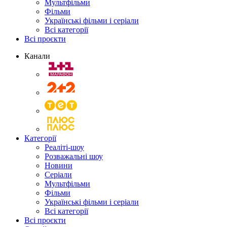
Мультфільми
Фільми
Українські фільми і серіали
Всі категорії
Всі проєкти
Канали
Категорії
Реаліті-шоу
Розважальні шоу
Новини
Серіали
Мультфільми
Фільми
Українські фільми і серіали
Всі категорії
Всі проєкти