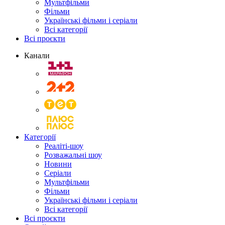
Мультфільми
Фільми
Українські фільми і серіали
Всі категорії
Всі проєкти
Канали
Категорії
Реаліті-шоу
Розважальні шоу
Новини
Серіали
Мультфільми
Фільми
Українські фільми і серіали
Всі категорії
Всі проєкти