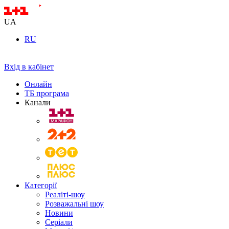
UA
RU
Вхід в кабінет
Онлайн
ТБ програма
Канали
Категорії
Реаліті-шоу
Розважальні шоу
Новини
Серіали