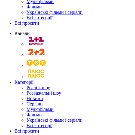
Мультфільми
Фільми
Українські фільми і серіали
Всі категорії
Всі проєкти
Канали
Категорії
Реаліті-шоу
Розважальні шоу
Новини
Серіали
Мультфільми
Фільми
Українські фільми і серіали
Всі категорії
Всі проєкти