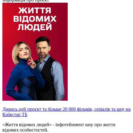
Дивись цей проєкт та більше 20 000 фільмів, серіалів та шоу на
Київстар ТБ
«Життя відомих людей» - інфотейнмент шоу про життя
відомих особистостей.