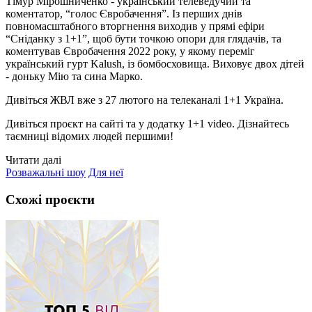
Тімур Мірошниченко - український телеведучий та
коментатор, “голос Євробачення”. Із перших днів
повномасштабного вторгнення виходив у прямі ефіри
“Сніданку з 1+1”, щоб бути точкою опори для глядачів, та
коментував Євробачення 2022 року, у якому переміг
український гурт Kalush, із бомбосховища. Виховує двох дітей
- доньку Мію та сина Марко.
Дивіться ЖВЛ вже з 27 лютого на телеканалі 1+1 Україна.
Дивіться проєкт на сайті та у додатку 1+1 video. Дізнайтесь
таємниці відомих людей першими!
Читати далі
Розважальні шоу
Для неї
Схожі проєкти