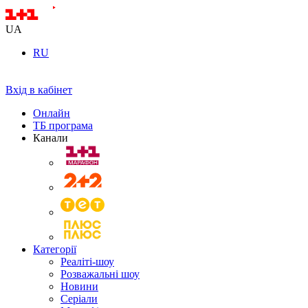
UA
RU
Вхід в кабінет
Онлайн
ТБ програма
Канали
Категорії
Реаліті-шоу
Розважальні шоу
Новини
Серіали