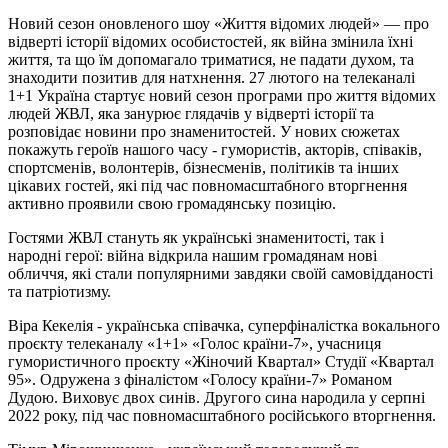
Новий сезон оновленого шоу «Життя відомих людей» — про
відверті історії відомих особистостей, як війна змінила їхні
життя, та що їм допомагало триматися, не падати духом, та
знаходити позитив для натхнення. 27 лютого на телеканалі
1+1 Україна стартує новий сезон програми про життя відомих
людей ЖВЛ, яка занурює глядачів у відверті історії та
розповідає новини про знаменитостей. У нових сюжетах
покажуть героїв нашого часу - гумористів, акторів, співаків,
спортсменів, волонтерів, бізнесменів, політиків та інших
цікавих гостей, які під час повномасштабного вторгнення
активно проявили свою громадянську позицію.
Гостями ЖВЛ стануть як українські знаменитості, так і
народні герої: війна відкрила нашим громадянам нові
обличчя, які стали популярними завдяки своїй самовідданості
та патріотизму.
Віра Кекелія - українська співачка, суперфіналістка вокального
проєкту телеканалу «1+1» «Голос країни-7», учасниця
гумористичного проєкту «Жіночий Квартал» Студії «Квартал
95». Одружена з фіналістом «Голосу країни-7» Романом
Дудою. Виховує двох синів. Другого сина народила у серпні
2022 року, під час повномасштабного російського вторгнення.