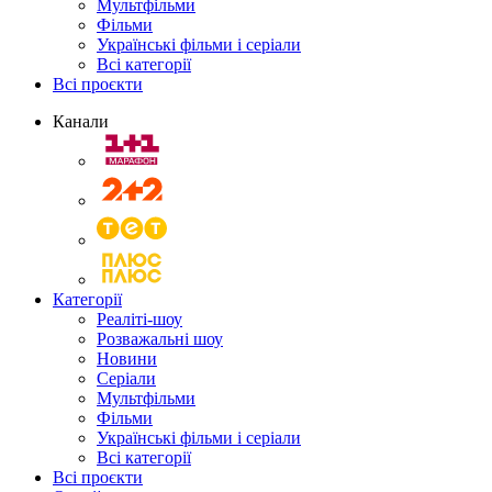
Мультфільми
Фільми
Українські фільми і серіали
Всі категорії
Всі проєкти
Канали
Категорії
Реаліті-шоу
Розважальні шоу
Новини
Серіали
Мультфільми
Фільми
Українські фільми і серіали
Всі категорії
Всі проєкти