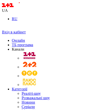
UA
RU
Вхід в кабінет
Онлайн
ТБ програма
Канали
Категорії
Реаліті-шоу
Розважальні шоу
Новини
Серіали