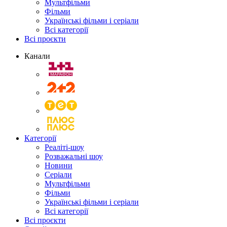
Мультфільми
Фільми
Українські фільми і серіали
Всі категорії
Всі проєкти
Канали
Категорії
Реаліті-шоу
Розважальні шоу
Новини
Серіали
Мультфільми
Фільми
Українські фільми і серіали
Всі категорії
Всі проєкти