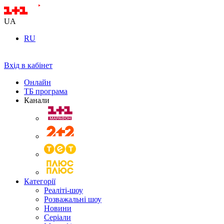
UA
RU
Вхід в кабінет
Онлайн
ТБ програма
Канали
Категорії
Реаліті-шоу
Розважальні шоу
Новини
Серіали