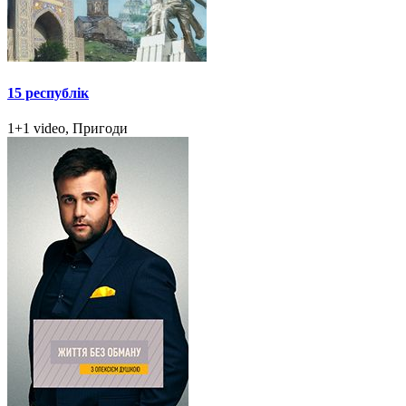
15 республік
1+1 video, Пригоди