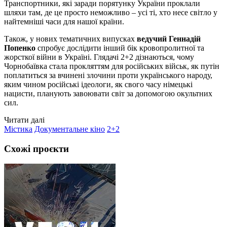
Транспортники, які заради порятунку України проклали
шляхи там, де це просто неможливо – усі ті, хто несе світло у
найтемніші часи для нашої країни.
Також, у нових тематичних випусках
ведучий Геннадій
Попенко
спробує дослідити інший бік кровопролитної та
жорсткої війни в Україні. Глядачі 2+2 дізнаються, чому
Чорнобаївка стала прокляттям для російських військ, як путін
поплатиться за вчинені злочини проти українського народу,
яким чином російські ідеологи, як свого часу німецькі
нацисти, планують завоювати світ за допомогою окультних
сил.
Читати далі
Містика
Документальне кіно
2+2
Схожі проєкти