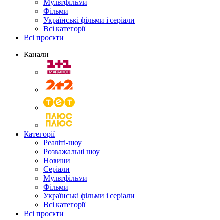
Мультфільми
Фільми
Українські фільми і серіали
Всі категорії
Всі проєкти
Канали
Категорії
Реаліті-шоу
Розважальні шоу
Новини
Серіали
Мультфільми
Фільми
Українські фільми і серіали
Всі категорії
Всі проєкти