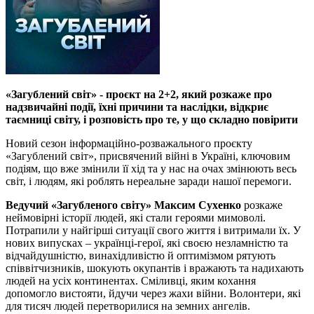
«Загублений світ» - проєкт на 2+2, який розкаже про
надзвичайні події, їхні причини та наслідки, відкриє
таємниці світу, і розповість про те, у що складно повірити
Новий сезон інформаційно-розважального проєкту
«Загублений світ», присвячений війні в Україні, ключовим
подіям, що вже змінили її хід та у нас на очах змінюють весь
світ, і людям, які роблять нереальне заради нашої перемоги.
Ведучий «Загубленого світу» Максим Сухенко
розкаже
неймовірні історії людей, які стали героями мимоволі.
Потрапили у найгірші ситуації свого життя і витримали їх. У
нових випусках – українці-герої, які своєю незламністю та
відчайдушністю, винахідливістю й оптимізмом рятують
співвітчизників, шокують окупантів і вражають та надихають
людей на усіх континентах. Сміливці, яким кохання
допомогло вистояти, йдучи через жахи війни. Волонтери, які
для тисяч людей перетворилися на земних ангелів.