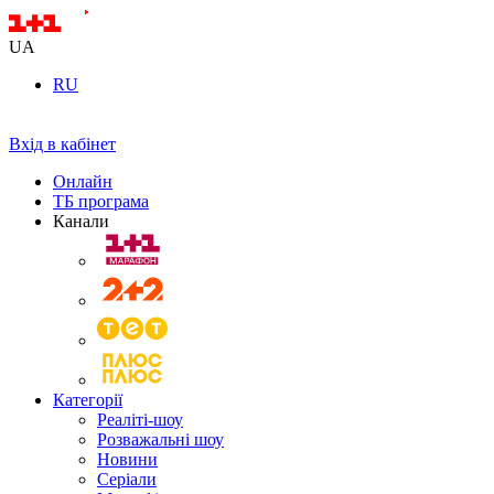
UA
RU
Вхід в кабінет
Онлайн
ТБ програма
Канали
Категорії
Реаліті-шоу
Розважальні шоу
Новини
Серіали