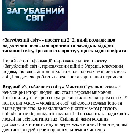
«Загублений світ» - проєкт на 2+2, який розкаже про
надзвичайні події, їхні причини та наслідки, відкриє
таємниці світу, і розповість про те, у що складно повірити
Новий сезон інформаційно-розважального проєкту
«Загублений світ», присвячений війні в Україні, ключовим
подіям, що вже змінили її хід та у нас на очах змінюють весь
світ, і людям, які роблять нереальне заради нашої перемоги.
Ведучий «Загубленого світу» Максим Сухенко
розкаже
неймовірні історії людей, які стали героями мимоволі.
Потрапили у найгірші ситуації свого життя і витримали їх. У
нових випусках – українці-герої, які своєю незламністю та
відчайдушністю, винахідливістю й оптимізмом рятують
співвітчизників, шокують окупантів і вражають та надихають
людей на усіх континентах. Сміливці, яким кохання
допомогло вистояти, йдучи через жахи війни. Волонтери, які
для тисяч людей перетворилися на земних ангелів.