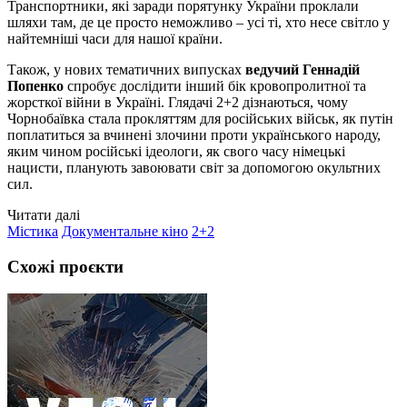
Транспортники, які заради порятунку України проклали
шляхи там, де це просто неможливо – усі ті, хто несе світло у
найтемніші часи для нашої країни.
Також, у нових тематичних випусках
ведучий Геннадій
Попенко
спробує дослідити інший бік кровопролитної та
жорсткої війни в Україні. Глядачі 2+2 дізнаються, чому
Чорнобаївка стала прокляттям для російських військ, як путін
поплатиться за вчинені злочини проти українського народу,
яким чином російські ідеологи, як свого часу німецькі
нацисти, планують завоювати світ за допомогою окультних
сил.
Читати далі
Містика
Документальне кіно
2+2
Схожі проєкти