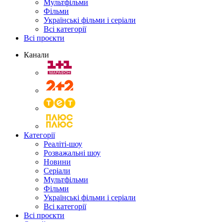
Мультфільми
Фільми
Українські фільми і серіали
Всі категорії
Всі проєкти
Канали
Категорії
Реаліті-шоу
Розважальні шоу
Новини
Серіали
Мультфільми
Фільми
Українські фільми і серіали
Всі категорії
Всі проєкти