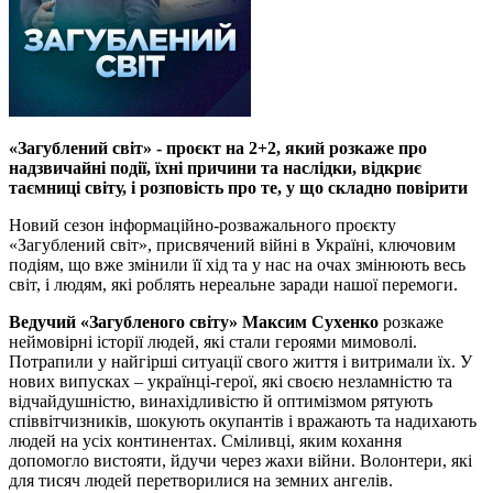
«Загублений світ» - проєкт на 2+2, який розкаже про
надзвичайні події, їхні причини та наслідки, відкриє
таємниці світу, і розповість про те, у що складно повірити
Новий сезон інформаційно-розважального проєкту
«Загублений світ», присвячений війні в Україні, ключовим
подіям, що вже змінили її хід та у нас на очах змінюють весь
світ, і людям, які роблять нереальне заради нашої перемоги.
Ведучий «Загубленого світу» Максим Сухенко
розкаже
неймовірні історії людей, які стали героями мимоволі.
Потрапили у найгірші ситуації свого життя і витримали їх. У
нових випусках – українці-герої, які своєю незламністю та
відчайдушністю, винахідливістю й оптимізмом рятують
співвітчизників, шокують окупантів і вражають та надихають
людей на усіх континентах. Сміливці, яким кохання
допомогло вистояти, йдучи через жахи війни. Волонтери, які
для тисяч людей перетворилися на земних ангелів.