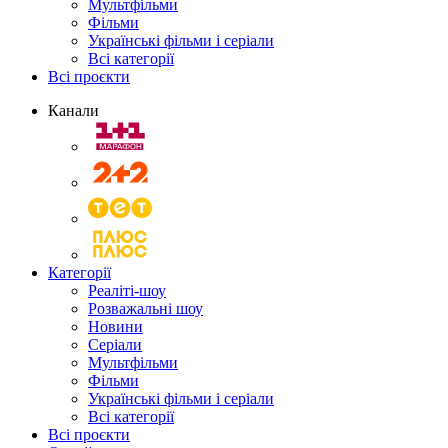
Мультфільми
Фільми
Українські фільми і серіали
Всі категорії
Всі проєкти
Канали
Категорії
Реаліті-шоу
Розважальні шоу
Новини
Серіали
Мультфільми
Фільми
Українські фільми і серіали
Всі категорії
Всі проєкти