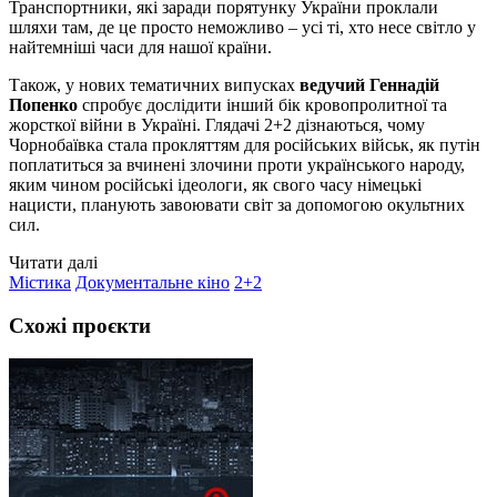
Транспортники, які заради порятунку України проклали
шляхи там, де це просто неможливо – усі ті, хто несе світло у
найтемніші часи для нашої країни.
Також, у нових тематичних випусках
ведучий Геннадій
Попенко
спробує дослідити інший бік кровопролитної та
жорсткої війни в Україні. Глядачі 2+2 дізнаються, чому
Чорнобаївка стала прокляттям для російських військ, як путін
поплатиться за вчинені злочини проти українського народу,
яким чином російські ідеологи, як свого часу німецькі
нацисти, планують завоювати світ за допомогою окультних
сил.
Читати далі
Містика
Документальне кіно
2+2
Схожі проєкти