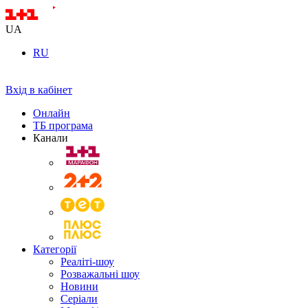
UA
RU
Вхід в кабінет
Онлайн
ТБ програма
Канали
Категорії
Реаліті-шоу
Розважальні шоу
Новини
Серіали