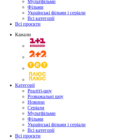
Мультфільми
Фільми
Українські фільми і серіали
Всі категорії
Всі проєкти
Канали
Категорії
Реаліті-шоу
Розважальні шоу
Новини
Серіали
Мультфільми
Фільми
Українські фільми і серіали
Всі категорії
Всі проєкти