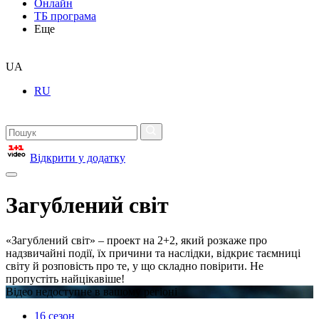
Онлайн
ТБ програма
Еще
UA
RU
Відкрити у додатку
Загублений світ
«Загублений світ» – проект на 2+2, який розкаже про
надзвичайні події, їх причини та наслідки, відкриє таємниці
світу й розповість про те, у що складно повірити. Не
пропустіть найцікавіше!
Відео недоступне в вашому регіоні
16 сезон