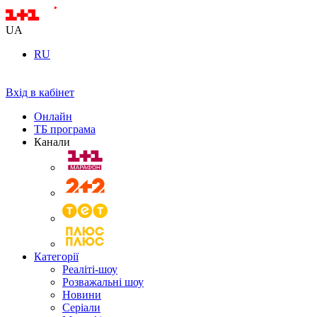
UA
RU
Вхід в кабінет
Онлайн
ТБ програма
Канали
Категорії
Реаліті-шоу
Розважальні шоу
Новини
Серіали