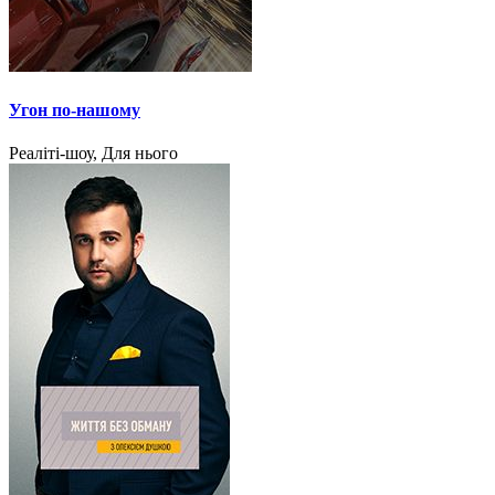
Угон по-нашому
Реаліті-шоу, Для нього