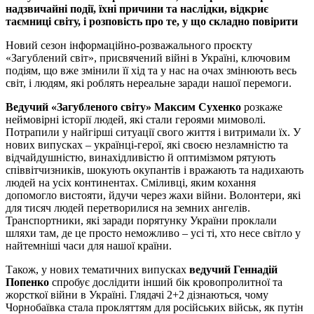
надзвичайні події, їхні причини та наслідки, відкриє
таємниці світу, і розповість про те, у що складно повірити
Новий сезон інформаційно-розважального проєкту
«Загублений світ», присвячений війні в Україні, ключовим
подіям, що вже змінили її хід та у нас на очах змінюють весь
світ, і людям, які роблять нереальне заради нашої перемоги.
Ведучий «Загубленого світу» Максим Сухенко
розкаже
неймовірні історії людей, які стали героями мимоволі.
Потрапили у найгірші ситуації свого життя і витримали їх. У
нових випусках – українці-герої, які своєю незламністю та
відчайдушністю, винахідливістю й оптимізмом рятують
співвітчизників, шокують окупантів і вражають та надихають
людей на усіх континентах. Сміливці, яким кохання
допомогло вистояти, йдучи через жахи війни. Волонтери, які
для тисяч людей перетворилися на земних ангелів.
Транспортники, які заради порятунку України проклали
шляхи там, де це просто неможливо – усі ті, хто несе світло у
найтемніші часи для нашої країни.
Також, у нових тематичних випусках
ведучий Геннадій
Попенко
спробує дослідити інший бік кровопролитної та
жорсткої війни в Україні. Глядачі 2+2 дізнаються, чому
Чорнобаївка стала прокляттям для російських військ, як путін