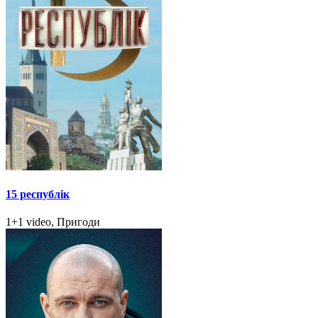
15 республік
1+1 video, Пригоди