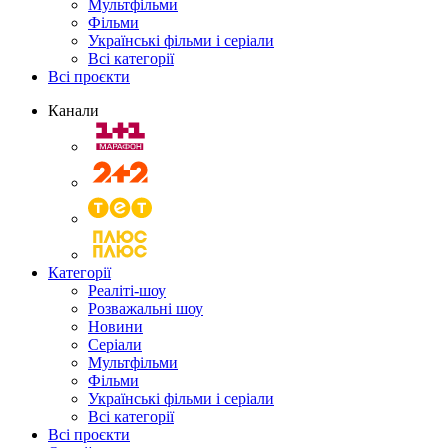
Мультфільми
Фільми
Українські фільми і серіали
Всі категорії
Всі проєкти
Канали
Категорії
Реаліті-шоу
Розважальні шоу
Новини
Серіали
Мультфільми
Фільми
Українські фільми і серіали
Всі категорії
Всі проєкти