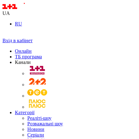
UA
RU
Вхід в кабінет
Онлайн
ТБ програма
Канали
Категорії
Реаліті-шоу
Розважальні шоу
Новини
Серіали