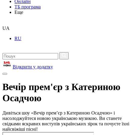
Онлайн
ТБ програма
Еще
UA
RU
Відкрити у додатку
Вечір прем'єр з Катериною
Осадчою
Дивіться шоу «Вечір прем’єр з Катериною Осадчою» і
насолоджуйтеся новою українською музикою. Ви станете
свідками яскравих виступів українських зірок та почуєте їхні
найсвіжіші пісні!