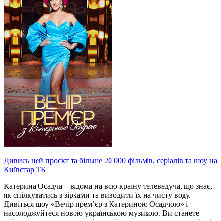
Дивись цей проєкт та більше 20 000 фільмів, серіалів та шоу на
Київстар ТБ
Катерина Осадча – відома на всю країну телеведуча, що знає,
як спілкуватись з зірками та виводити їх на чисту воду.
Дивіться шоу «Вечір прем’єр з Катериною Осадчою» і
насолоджуйтеся новою українською музикою. Ви станете