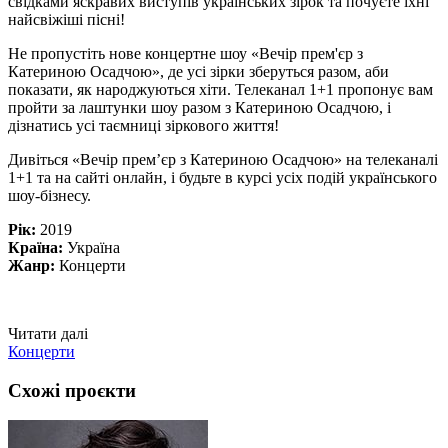
свідками яскравих виступів українських зірок та почуєте їхні
найсвіжіші пісні!
Не пропустіть нове концертне шоу «Вечір прем'єр з
Катериною Осадчою», де усі зірки зберуться разом, аби
показати, як народжуються хіти. Телеканал 1+1 пропонує вам
пройти за лаштунки шоу разом з Катериною Осадчою, і
дізнатись усі таємниці зіркового життя!
Дивіться «Вечір прем’єр з Катериною Осадчою» на телеканалі
1+1 та на сайті онлайн, і будьте в курсі усіх подій українського
шоу-бізнесу.
Рік:
2019
Країна:
Україна
Жанр:
Концерти
Читати далі
Концерти
Схожі проєкти