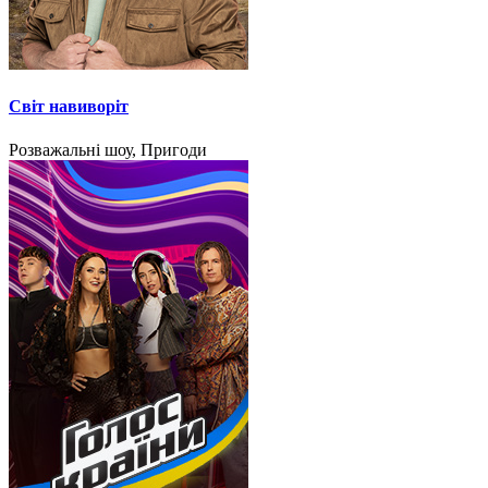
Світ навиворіт
Розважальні шоу, Пригоди