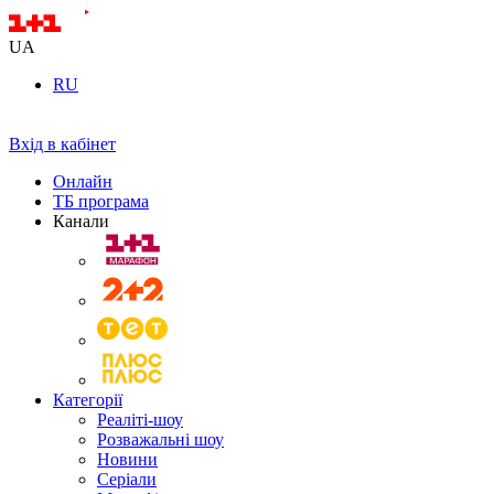
UA
RU
Вхід в кабінет
Онлайн
ТБ програма
Канали
Категорії
Реаліті-шоу
Розважальні шоу
Новини
Серіали