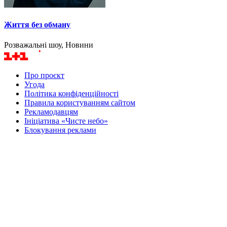
Життя без обману
Розважальні шоу, Новини
Про проєкт
Угода
Політика конфіденційності
Правила користуванням сайтом
Рекламодавцям
Ініціатива «Чисте небо»
Блокування реклами
Маєте питання? Напишіть нам
Товариство з обмеженою відповідальністю «ДІДЖИТАЛС
СОЛЮШНС»
Ідентифікатор медіа в Реєстрі суб’єктів у сфері медіа - R20-