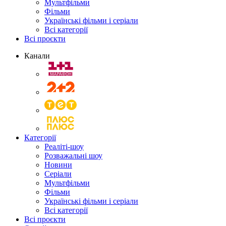
Мультфільми
Фільми
Українські фільми і серіали
Всі категорії
Всі проєкти
Канали
Категорії
Реаліті-шоу
Розважальні шоу
Новини
Серіали
Мультфільми
Фільми
Українські фільми і серіали
Всі категорії
Всі проєкти