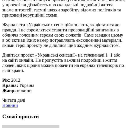
у проекті ви дізнайтесь про скандальні подробиці життя
знаменитостей, таємні шляхи заробітку відомих політиків та
приховані корупційні схеми.
Журналісти «Українських сенсацій» знають, як дістатися до
правди, і не соромляться ставити провокаційні запитання в
обличчя головним героям своїх сюжетів. Саме завдяки цьому
в об’єктиви їхніх камер потрапляють ексклюзивні матеріали,
якими герої проекту не ділилися ще з жодним журналістом.
Дивіться проект «Українські сенсації» на телеканалі 1+1 або
на сайті онлайн. Не пропустіть важливі подробиці з життя
людей, яких щодня можна побачити на екранах телевізорів по
всій країні.
Рік
: 2012
Країна:
Україна
Жанр:
новини
Читати далі
Новини
Схожі проєкти