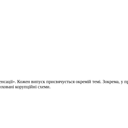
енсації». Кожен випуск присвячується окремій темі. Зокрема, у п
иховані корупційні схеми.