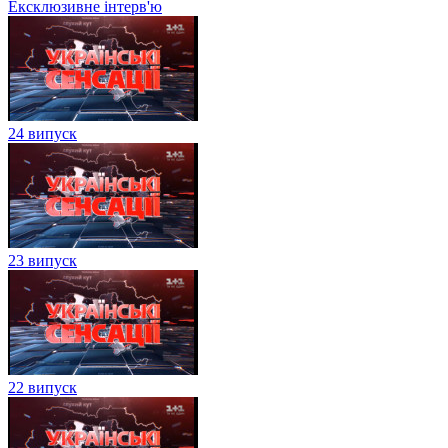
Ексклюзивне інтерв'ю
24 випуск
23 випуск
22 випуск