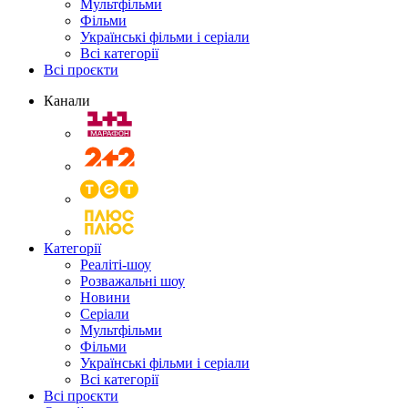
Мультфільми
Фільми
Українські фільми і серіали
Всі категорії
Всі проєкти
Канали
Категорії
Реаліті-шоу
Розважальні шоу
Новини
Серіали
Мультфільми
Фільми
Українські фільми і серіали
Всі категорії
Всі проєкти