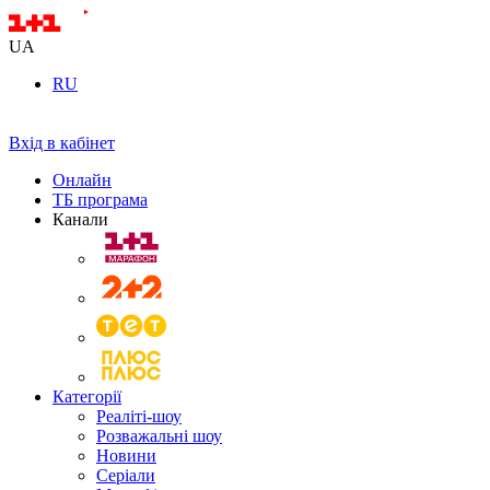
UA
RU
Вхід в кабінет
Онлайн
ТБ програма
Канали
Категорії
Реаліті-шоу
Розважальні шоу
Новини
Серіали