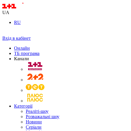
UA
RU
Вхід в кабінет
Онлайн
ТБ програма
Канали
Категорії
Реаліті-шоу
Розважальні шоу
Новини
Серіали