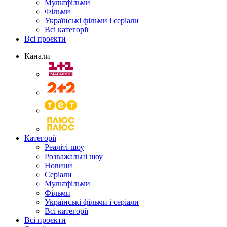
Мультфільми
Фільми
Українські фільми і серіали
Всі категорії
Всі проєкти
Канали
Категорії
Реаліті-шоу
Розважальні шоу
Новини
Серіали
Мультфільми
Фільми
Українські фільми і серіали
Всі категорії
Всі проєкти