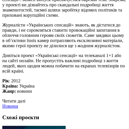
у проекті ви дізнайтесь про скандальні подробиці життя
знаменитостей, таємні шляхи заробітку відомих політиків та
приховані корупційні схеми.
Журналісти «Українських сенсацій» знають, як дістатися до
правди, і не соромляться ставити провокаційні запитання в
обличчя головним героям своїх сюжетів. Саме завдяки цьому
в об’єктиви їхніх камер потрапляють ексклюзивні матеріали,
якими герої проекту не ділилися ще з жодним журналістом.
Дивіться проект «Українські сенсації» на телеканалі 1+1 або
на сайті онлайн. Не пропустіть важливі подробиці з життя
людей, яких щодня можна побачити на екранах телевізорів по
всій країні.
Рік
: 2012
Країна:
Україна
Жанр:
новини
Читати далі
Новини
Схожі проєкти