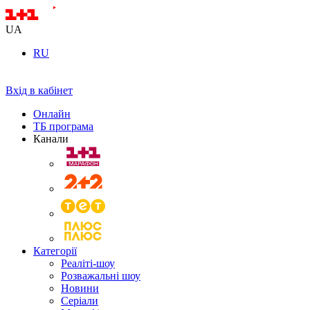
UA
RU
Вхід в кабінет
Онлайн
ТБ програма
Канали
Категорії
Реаліті-шоу
Розважальні шоу
Новини
Серіали