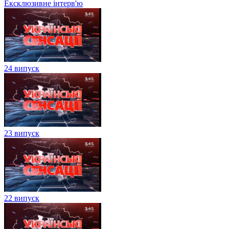
Ексклюзивне інтерв'ю
24 випуск
23 випуск
22 випуск