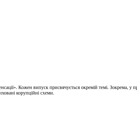
енсації». Кожен випуск присвячується окремій темі. Зокрема, у п
иховані корупційні схеми.