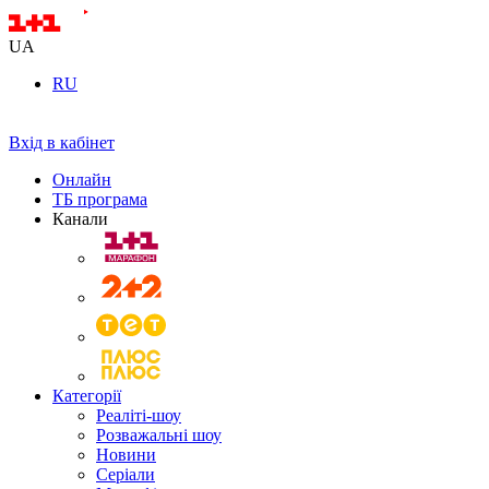
UA
RU
Вхід в кабінет
Онлайн
ТБ програма
Канали
Категорії
Реаліті-шоу
Розважальні шоу
Новини
Серіали