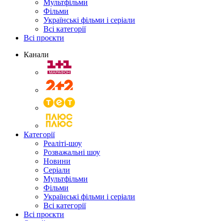
Мультфільми
Фільми
Українські фільми і серіали
Всі категорії
Всі проєкти
Канали
Категорії
Реаліті-шоу
Розважальні шоу
Новини
Серіали
Мультфільми
Фільми
Українські фільми і серіали
Всі категорії
Всі проєкти