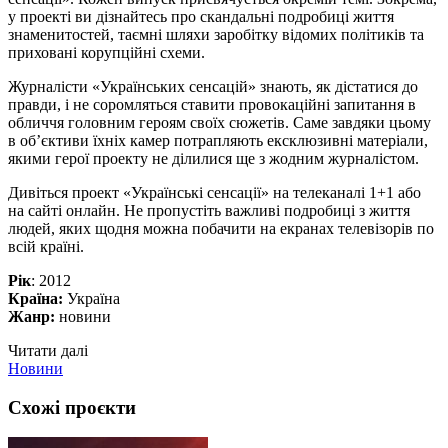
у проекті ви дізнайтесь про скандальні подробиці життя
знаменитостей, таємні шляхи заробітку відомих політиків та
приховані корупційні схеми.
Журналісти «Українських сенсацій» знають, як дістатися до
правди, і не соромляться ставити провокаційні запитання в
обличчя головним героям своїх сюжетів. Саме завдяки цьому
в об’єктиви їхніх камер потрапляють ексклюзивні матеріали,
якими герої проекту не ділилися ще з жодним журналістом.
Дивіться проект «Українські сенсації» на телеканалі 1+1 або
на сайті онлайн. Не пропустіть важливі подробиці з життя
людей, яких щодня можна побачити на екранах телевізорів по
всій країні.
Рік
: 2012
Країна:
Україна
Жанр:
новини
Читати далі
Новини
Схожі проєкти