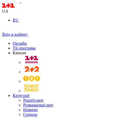
UA
RU
Вхід в кабінет
Онлайн
ТБ програма
Канали
Категорії
Реаліті-шоу
Розважальні шоу
Новини
Серіали