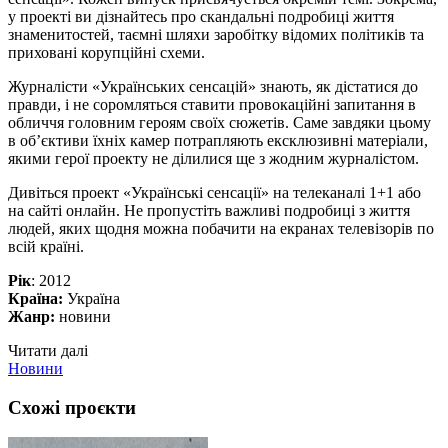
у проекті ви дізнайтесь про скандальні подробиці життя
знаменитостей, таємні шляхи заробітку відомих політиків та
приховані корупційні схеми.
Журналісти «Українських сенсацій» знають, як дістатися до
правди, і не соромляться ставити провокаційні запитання в
обличчя головним героям своїх сюжетів. Саме завдяки цьому
в об’єктиви їхніх камер потрапляють ексклюзивні матеріали,
якими герої проекту не ділилися ще з жодним журналістом.
Дивіться проект «Українські сенсації» на телеканалі 1+1 або
на сайті онлайн. Не пропустіть важливі подробиці з життя
людей, яких щодня можна побачити на екранах телевізорів по
всій країні.
Рік
: 2012
Країна:
Україна
Жанр:
новини
Читати далі
Новини
Схожі проєкти