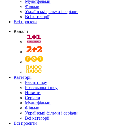
Мультфільми
Фільми
Українські фільми і серіали
Всі категорії
Всі проєкти
Канали
Категорії
Реаліті-шоу
Розважальні шоу
Новини
Серіали
Мультфільми
Фільми
Українські фільми і серіали
Всі категорії
Всі проєкти