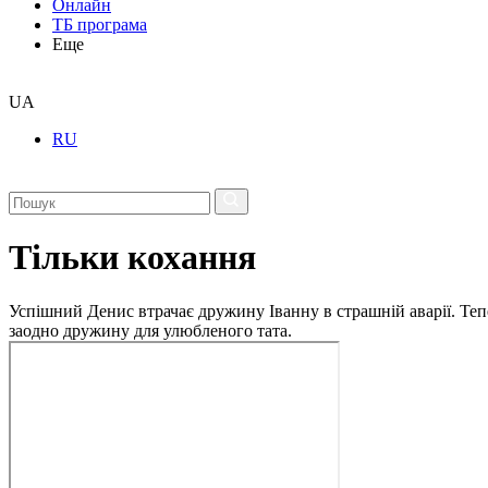
Онлайн
ТБ програма
Еще
UA
RU
Тільки кохання
Успішний Денис втрачає дружину Іванну в страшній аварії. Теп
заодно дружину для улюбленого тата.