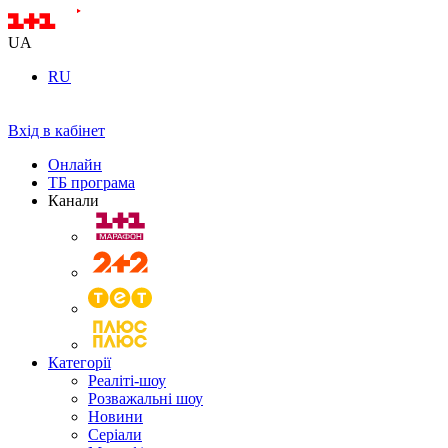
UA
RU
Вхід в кабінет
Онлайн
ТБ програма
Канали
Категорії
Реаліті-шоу
Розважальні шоу
Новини
Серіали