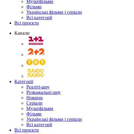
Мультфільми
Фільми
Українські фільми і серіали
Всі категорії
Всі проєкти
Канали
Категорії
Реаліті-шоу
Розважальні шоу
Новини
Серіали
Мультфільми
Фільми
Українські фільми і серіали
Всі категорії
Всі проєкти