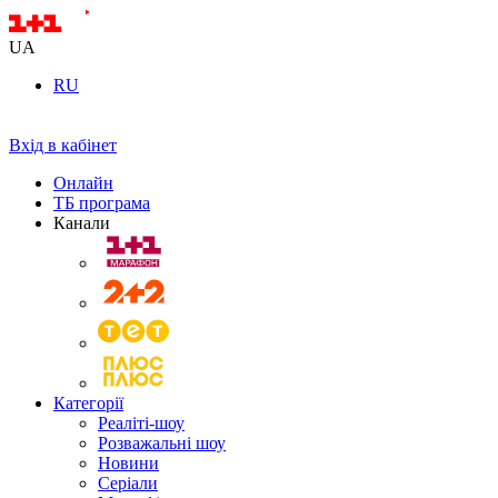
UA
RU
Вхід в кабінет
Онлайн
ТБ програма
Канали
Категорії
Реаліті-шоу
Розважальні шоу
Новини
Серіали