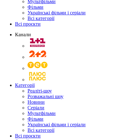
Мультфільми
Фільми
Українські фільми і серіали
Всі категорії
Всі проєкти
Канали
Категорії
Реаліті-шоу
Розважальні шоу
Новини
Серіали
Мультфільми
Фільми
Українські фільми і серіали
Всі категорії
Всі проєкти