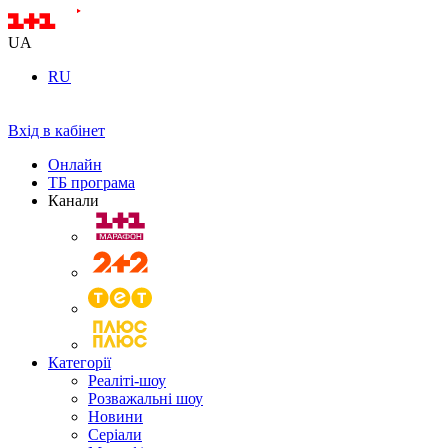
UA
RU
Вхід в кабінет
Онлайн
ТБ програма
Канали
Категорії
Реаліті-шоу
Розважальні шоу
Новини
Серіали