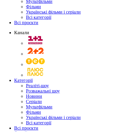
Мультфільми
Фільми
Українські фільми і серіали
Всі категорії
Всі проєкти
Канали
Категорії
Реаліті-шоу
Розважальні шоу
Новини
Серіали
Мультфільми
Фільми
Українські фільми і серіали
Всі категорії
Всі проєкти