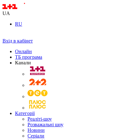
UA
RU
Вхід в кабінет
Онлайн
ТБ програма
Канали
Категорії
Реаліті-шоу
Розважальні шоу
Новини
Серіали