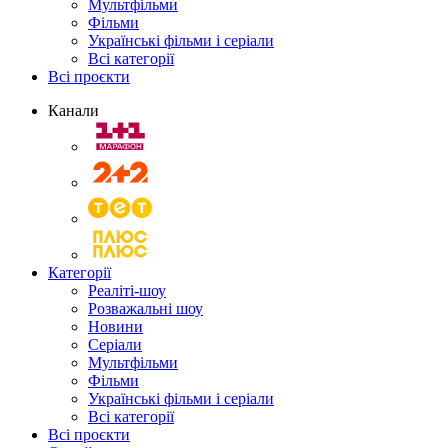
Мультфільми
Фільми
Українські фільми і серіали
Всі категорії
Всі проєкти
Канали
Категорії
Реаліті-шоу
Розважальні шоу
Новини
Серіали
Мультфільми
Фільми
Українські фільми і серіали
Всі категорії
Всі проєкти