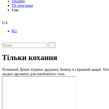
Онлайн
ТБ програма
Еще
UA
RU
Тільки кохання
Успішний Денис втрачає дружину Іванну в страшній аварії. Теп
заодно дружину для улюбленого тата.