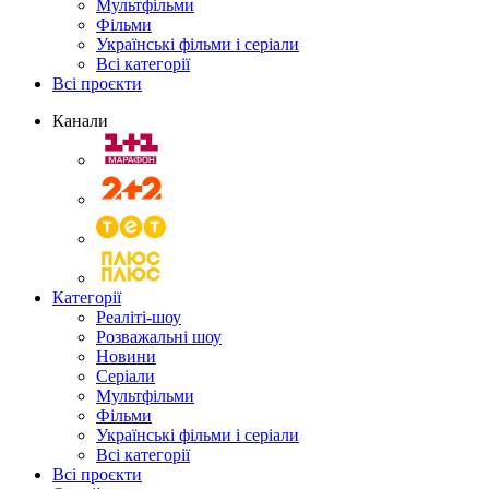
Мультфільми
Фільми
Українські фільми і серіали
Всі категорії
Всі проєкти
Канали
Категорії
Реаліті-шоу
Розважальні шоу
Новини
Серіали
Мультфільми
Фільми
Українські фільми і серіали
Всі категорії
Всі проєкти