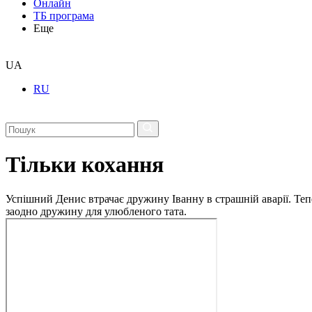
Онлайн
ТБ програма
Еще
UA
RU
Тільки кохання
Успішний Денис втрачає дружину Іванну в страшній аварії. Теп
заодно дружину для улюбленого тата.