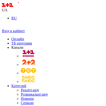
UA
RU
Вхід в кабінет
Онлайн
ТБ програма
Канали
Категорії
Реаліті-шоу
Розважальні шоу
Новини
Серіали