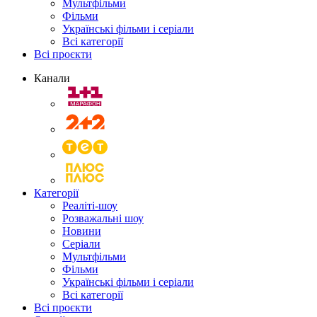
Мультфільми
Фільми
Українські фільми і серіали
Всі категорії
Всі проєкти
Канали
Категорії
Реаліті-шоу
Розважальні шоу
Новини
Серіали
Мультфільми
Фільми
Українські фільми і серіали
Всі категорії
Всі проєкти