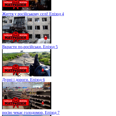
Життя у російському селі! Епізод 4
Вкрасти по-російськи. Епізод 5
Дурні і дороги. Епізод 6
росію чекає голодомор. Епізод 7