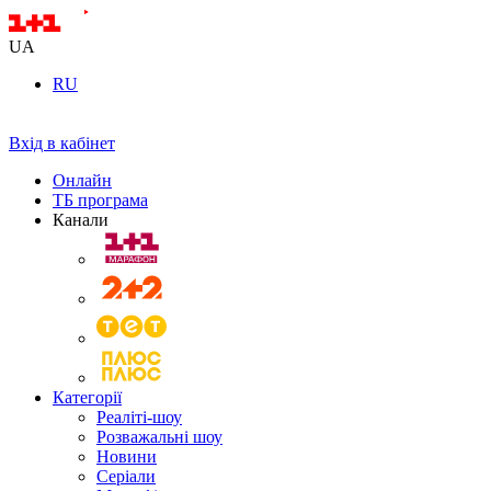
UA
RU
Вхід в кабінет
Онлайн
ТБ програма
Канали
Категорії
Реаліті-шоу
Розважальні шоу
Новини
Серіали