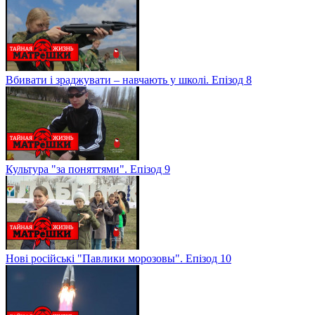
Вбивати і зраджувати – навчають у школі. Епізод 8
Культура "за поняттями". Епізод 9
Нові російські "Павлики морозовы". Епізод 10