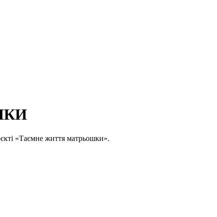
ШКИ
оєкті «Таємне життя матрьошки».