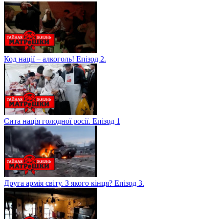
Код нації – алкоголь! Епізод 2.
Сита нація голодної росії. Епізод 1
Друга армія світу. З якого кінця? Епізод 3.