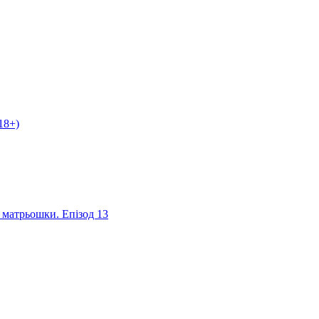
18+)
я матрьошки. Епізод 13