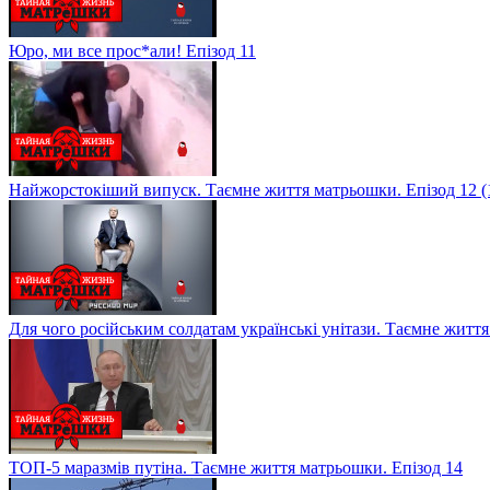
Юро, ми все прос*али! Епізод 11
Найжорстокіший випуск. Таємне життя матрьошки. Епізод 12 (
Для чого російським солдатам українські унітази. Таємне житт
ТОП-5 маразмів путіна. Таємне життя матрьошки. Епізод 14